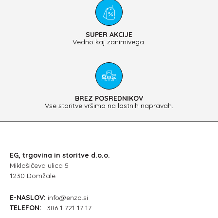
SUPER AKCIJE
Vedno kaj zanimivega.
BREZ POSREDNIKOV
Vse storitve vršimo na lastnih napravah.
EG, trgovina in storitve d.o.o.
Miklošičeva ulica 5
1230 Domžale
E-NASLOV:
info@enzo.si
TELEFON:
+386 1 721 17 17