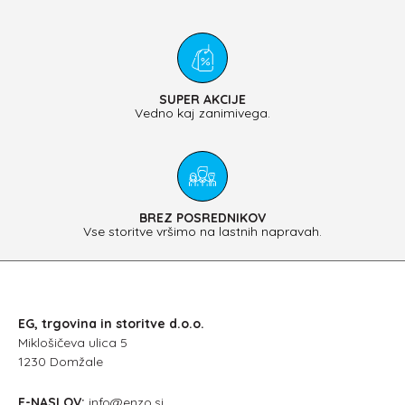
SUPER AKCIJE
Vedno kaj zanimivega.
BREZ POSREDNIKOV
Vse storitve vršimo na lastnih napravah.
EG, trgovina in storitve d.o.o.
Miklošičeva ulica 5
1230 Domžale
E-NASLOV:
info@enzo.si