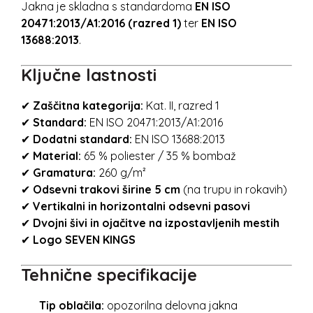
Jakna je skladna s standardoma
EN ISO
20471:2013/A1:2016 (razred 1)
ter
EN ISO
13688:2013
.
Ključne lastnosti
✔
Zaščitna kategorija:
Kat. II, razred 1
✔
Standard:
EN ISO 20471:2013/A1:2016
✔
Dodatni standard:
EN ISO 13688:2013
✔
Material:
65 % poliester / 35 % bombaž
✔
Gramatura:
260 g/m²
✔
Odsevni trakovi širine 5 cm
(na trupu in rokavih)
✔
Vertikalni in horizontalni odsevni pasovi
✔
Dvojni šivi in ojačitve na izpostavljenih mestih
✔
Logo SEVEN KINGS
Tehnične specifikacije
Tip oblačila:
opozorilna delovna jakna