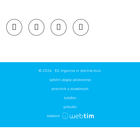
©
2026
EG, trgovina in storitve d.o.o.
splošni pogoji poslovanja
pravilnik o zasebnosti
kolofon
piškotki
Webtim