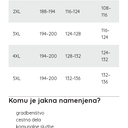
108–
2XL
188–194
116–124
116
116–
3XL
194–200
124–128
124
124–
4XL
194–200
128–132
132
132–
5XL
194–200
132–136
136
Komu je jakna namenjena?
gradbeništvo
cestna dela
komunalne službe