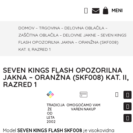
MENI
DOMOV
–
TRGOVINA
–
DELOVNA OBLAČILA
–
ZAŠČITNA OBLAČILA
–
DELOVNE JAKNE
–
SEVEN KINGS
FLASH OPOZORILNA JAKNA – ORANŽNA (SKF008)
KAT. II, RAZRED 1
SEVEN KINGS FLASH OPOZORILNA
JAKNA – ORANŽNA (SKF008) KAT. II,
RAZRED 1
TRADICIJA
OMOGOČAMO VAM
-
29%
ŽE
VAREN NAKUP
OD
LETA
2002
Model
SEVEN KINGS FLASH SKF008
je visokovidna