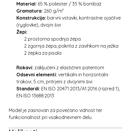
Material:
65 % poliester / 35 % bombaž
Gramatura:
260 g/m²
Konstrukcija:
barvni vstavki, kontrastne ojačitve
(ryglovke), dvojni šivi
Žepi:
2 prostorna spodnja žepa
2 zgornja žepa, pokrita z zavihkom na ježka
2 žepka za pisala
Rokavi:
zaključeni z elastičnim patentom
Odsevni elementi:
vertikalni in horizontalni
trakovi, 5 cm, pritrjeni z dvojnimi šivi
Standardi:
EN ISO 20471:2013/A1:2016 (razred 1),
EN ISO 13688:2013
Model je zasnovan za povečano vidnost ter
funkcionalnost pri vsakodnevnem delu.