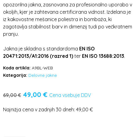
opozorilna jakna, zasnovana za profesionalno uporabo v
okoljih, kjer je zahtevana certificirana vidnost. Izdelana je
iz kakovostne mešanice poliestra in bombaža, ki
zagotavlja stabilnost barv in dimenzij tudi po večkratnem
pranju.
Jakna je skladna s standardoma
EN ISO
20471:2013/A1:2016 (razred 1)
ter
EN ISO 13688:2013
.
Koda artikla:
A9BL-WEB
Kategorija:
Delovne jakne
49,00
€
69,00
€
Cena vsebuje DDV
Najnižja cena v zadnjih 30 dneh:
49,00
€