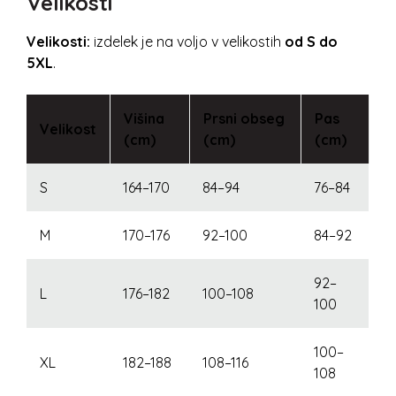
Velikosti
Velikosti:
izdelek je na voljo v velikostih
od S do
5XL
.
Višina
Prsni obseg
Pas
Velikost
(cm)
(cm)
(cm)
S
164–170
84–94
76–84
M
170–176
92–100
84–92
92–
L
176–182
100–108
100
100–
XL
182–188
108–116
108