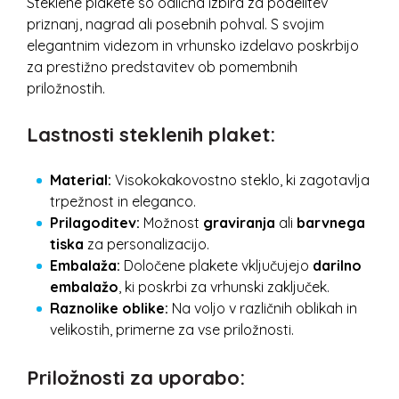
Steklene plakete so odlična izbira za podelitev
priznanj, nagrad ali posebnih pohval. S svojim
elegantnim videzom in vrhunsko izdelavo poskrbijo
za prestižno predstavitev ob pomembnih
priložnostih.
Lastnosti steklenih plaket:
Material:
Visokokakovostno steklo, ki zagotavlja
trpežnost in eleganco.
Prilagoditev:
Možnost
graviranja
ali
barvnega
tiska
za personalizacijo.
Embalaža:
Določene plakete vključujejo
darilno
embalažo
, ki poskrbi za vrhunski zaključek.
Raznolike oblike:
Na voljo v različnih oblikah in
velikostih, primerne za vse priložnosti.
Priložnosti za uporabo: