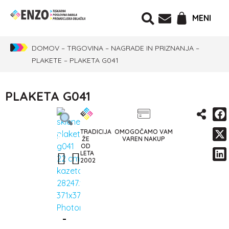
MENI
DOMOV
–
TRGOVINA
–
NAGRADE IN PRIZNANJA
–
PLAKETE
–
PLAKETA G041
PLAKETA G041
TRADICIJA
OMOGOČAMO VAM
-
33%
ŽE
VAREN NAKUP
OD
LETA
2002