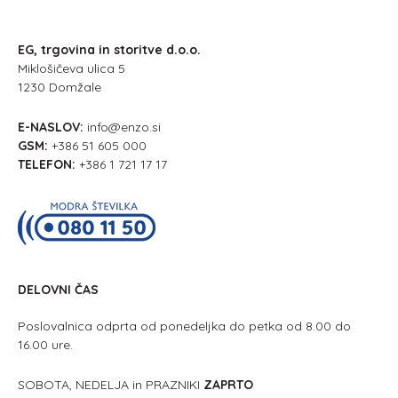
EG, trgovina in storitve d.o.o.
Miklošičeva ulica 5
1230 Domžale
E-NASLOV:
info@enzo.si
GSM:
+386 51 605 000
TELEFON:
+386 1 721 17 17
DELOVNI ČAS
Poslovalnica odprta od ponedeljka do petka od 8.00 do
16.00 ure.
SOBOTA, NEDELJA in PRAZNIKI
ZAPRTO