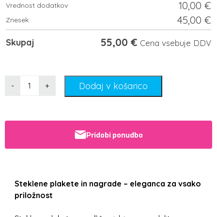
10,00
€
Vrednost dodatkov
45,00
€
Znesek:
55,00
€
Skupaj
Cena vsebuje DDV
Dodaj v košarico
-
+
Pridobi ponudbo
Steklene plakete in nagrade – eleganca za vsako
priložnost