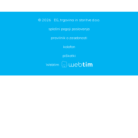
©
2026
EG, trgovina in storitve d.o.o.
splošni pogoji poslovanja
pravilnik o zasebnosti
kolofon
piškotki
Webtim