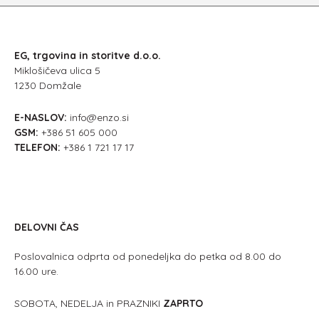
EG, trgovina in storitve d.o.o.
Miklošičeva ulica 5
1230 Domžale
E-NASLOV:
info@enzo.si
GSM:
+386 51 605 000
TELEFON:
+386 1 721 17 17
DELOVNI ČAS
Poslovalnica odprta od ponedeljka do petka od 8.00 do
16.00 ure.
SOBOTA, NEDELJA in PRAZNIKI
ZAPRTO