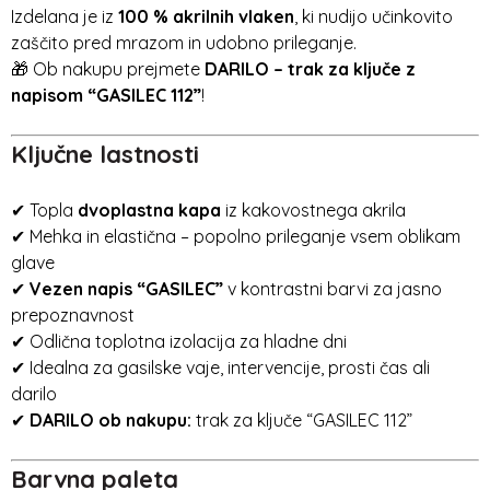
Izdelana je iz
100 % akrilnih vlaken
, ki nudijo učinkovito
zaščito pred mrazom in udobno prileganje.
🎁 Ob nakupu prejmete
DARILO – trak za ključe z
napisom “GASILEC 112”
!
Ključne lastnosti
✔ Topla
dvoplastna kapa
iz kakovostnega akrila
✔ Mehka in elastična – popolno prileganje vsem oblikam
glave
✔
Vezen napis “GASILEC”
v kontrastni barvi za jasno
prepoznavnost
✔ Odlična toplotna izolacija za hladne dni
✔ Idealna za gasilske vaje, intervencije, prosti čas ali
darilo
✔
DARILO ob nakupu:
trak za ključe “GASILEC 112”
Barvna paleta