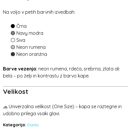
Na voljo v petih barvnih izvedbah:
⚫ Črna
🔵 Navy modra
⚪ Siva
🟡 Neon rumena
🟠 Neon oranžna
Barve vezenja:
neon rumena, rdeča, srebrna, zlata ali
bela – po želji in kontrastu z barvo kape.
Velikost
🧢 Univerzalna velikost (One Size) – kapa se raztegne in
udobno prilega vsaki glavi.
Kategorija:
Darila