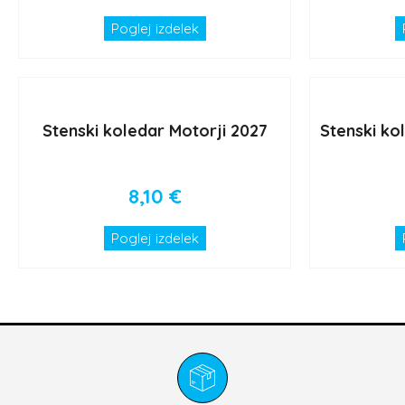
Poglej izdelek
Stenski koledar Motorji 2027
Stenski ko
8,10
€
Poglej izdelek