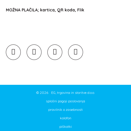
MOŽNA PLAČILA; kartica, QR koda, Flik
©
2026
EG, trgovina in storitve d.o.o.
splošni pogoji poslovanja
pravilnik o zasebnosti
kolofon
piškotki