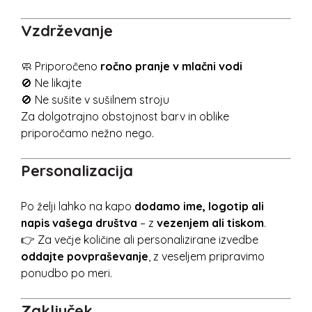
Vzdrževanje
🧼 Priporočeno
ročno pranje v mlačni vodi
🚫 Ne likajte
🚫 Ne sušite v sušilnem stroju
Za dolgotrajno obstojnost barv in oblike
priporočamo nežno nego.
Personalizacija
Po želji lahko na kapo
dodamo ime, logotip ali
napis vašega društva
– z
vezenjem ali tiskom
.
👉 Za večje količine ali personalizirane izvedbe
oddajte povpraševanje
, z veseljem pripravimo
ponudbo po meri.
Zaključek