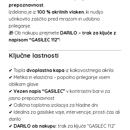
prepoznavnost
.
Izdelana je iz
100 % akrilnih vlaken
, ki nudijo
učinkovito zaščito pred mrazom in udobno
prileganje.
🎁 Ob nakupu prejmete
DARILO – trak za ključe z
napisom “GASILEC 112”
!
Ključne lastnosti
✔ Topla
dvoplastna kapa
iz kakovostnega akrila
✔ Mehka in elastična – popolno prileganje vsem
oblikam glave
✔
Vezen napis “GASILEC”
v kontrastni barvi za
jasno prepoznavnost
✔ Odlična toplotna izolacija za hladne dni
✔ Idealna za gasilske vaje, intervencije, prosti čas ali
darilo
✔
DARILO ob nakupu:
trak za ključe “GASILEC 112”