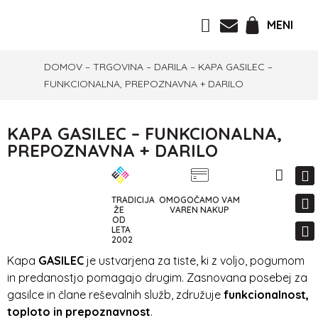
MENI
DOMOV
–
TRGOVINA
–
DARILA
–
KAPA GASILEC –
FUNKCIONALNA, PREPOZNAVNA + DARILO
KAPA GASILEC – FUNKCIONALNA,
PREPOZNAVNA + DARILO
TRADICIJA
OMOGOČAMO VAM
ŽE
VAREN NAKUP
OD
LETA
2002
Kapa
GASILEC
je ustvarjena za tiste, ki z voljo, pogumom
in predanostjo pomagajo drugim. Zasnovana posebej za
gasilce in člane reševalnih služb, združuje
funkcionalnost,
toploto in prepoznavnost
.