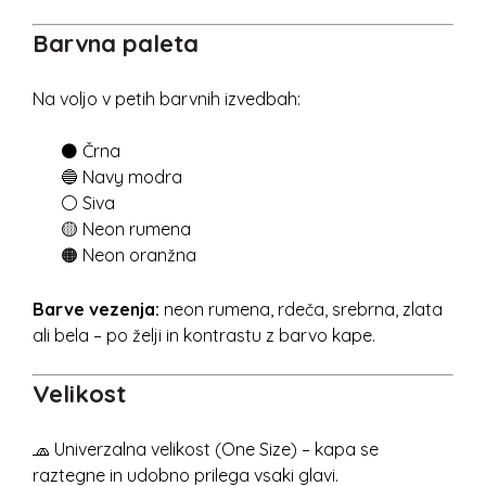
Barvna paleta
Na voljo v petih barvnih izvedbah:
⚫ Črna
🔵 Navy modra
⚪ Siva
🟡 Neon rumena
🟠 Neon oranžna
Barve vezenja:
neon rumena, rdeča, srebrna, zlata
ali bela – po želji in kontrastu z barvo kape.
Velikost
🧢 Univerzalna velikost (One Size) – kapa se
raztegne in udobno prilega vsaki glavi.