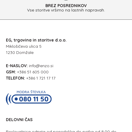
BREZ POSREDNIKOV
Vse storitve vršimo na lastnih napravah.
EG, trgovina in storitve d.o.o.
Miklošičeva ulica 5
1230 Domžale
E-NASLOV:
info@enzo.si
GSM:
+386 51 605 000
TELEFON:
+386 1 721 17 17
DELOVNI ČAS
Poslovalnica odprta od ponedeljka do petka od 8.00 do