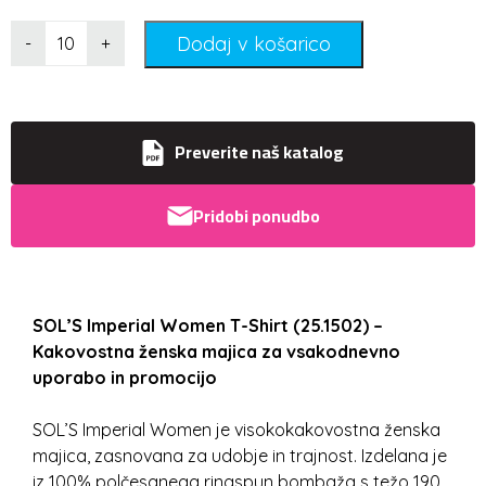
Dodaj v košarico
-
+
Preverite naš katalog
Pridobi ponudbo
SOL’S Imperial Women T-Shirt (25.1502) –
Kakovostna ženska majica za vsakodnevno
uporabo in promocijo
SOL’S Imperial Women je visokokakovostna ženska
majica, zasnovana za udobje in trajnost. Izdelana je
iz 100% polčesanega ringspun bombaža s težo 190