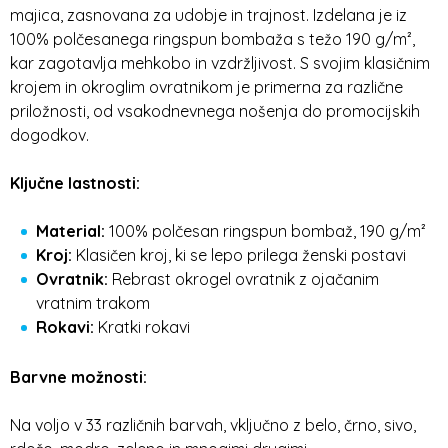
majica, zasnovana za udobje in trajnost. Izdelana je iz
100% polčesanega ringspun bombaža s težo 190 g/m²,
kar zagotavlja mehkobo in vzdržljivost. S svojim klasičnim
krojem in okroglim ovratnikom je primerna za različne
priložnosti, od vsakodnevnega nošenja do promocijskih
dogodkov.
Ključne lastnosti:
Material:
100% polčesan ringspun bombaž, 190 g/m²
Kroj:
Klasičen kroj, ki se lepo prilega ženski postavi
Ovratnik:
Rebrast okrogel ovratnik z ojačanim
vratnim trakom
Rokavi:
Kratki rokavi
Barvne možnosti:
Na voljo v 33 različnih barvah, vključno z belo, črno, sivo,