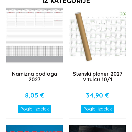
IZ KATEGORIJE
Namizna podloga
Stenski planer 2027
2027
v tulcu 10/1
8,05
€
34,90
€
Poglej izdelek
Poglej izdelek