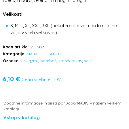
rdečo, modro, zeleno in mnogimi drugimi.
Velikosti:
S, M, L, XL, XXL, 3XL (nekatere barve morda niso na
voljo v vseh velikostih)
Koda artikla:
25.1502
Kategorija:
MAJICE - T-SHIRT
Oznake:
190 g/m²
,
bombaž
,
kratek rokav
,
sol's
6,10
€
Cena vsebuje DDV
Dodatne informacije in širša ponudba MAJIC v našem velikem
katalogu
Vstop v katalog