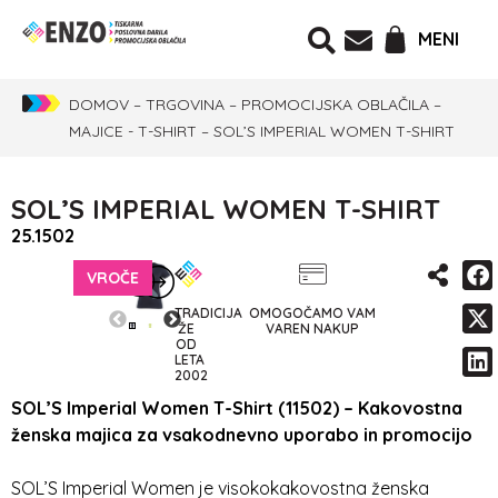
MENI
DOMOV
–
TRGOVINA
–
PROMOCIJSKA OBLAČILA
–
MAJICE - T-SHIRT
–
SOL’S IMPERIAL WOMEN T-SHIRT
SOL’S IMPERIAL WOMEN T-SHIRT
25.1502
VROČE
TRADICIJA
OMOGOČAMO VAM
ŽE
VAREN NAKUP
OD
LETA
2002
SOL’S Imperial Women T-Shirt (11502) – Kakovostna
ženska majica za vsakodnevno uporabo in promocijo
SOL’S Imperial Women je visokokakovostna ženska