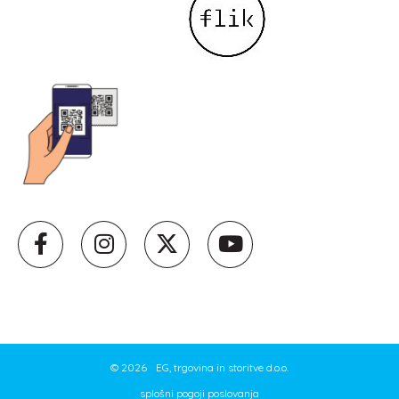
©
2026
EG, trgovina in storitve d.o.o.
splošni pogoji poslovanja