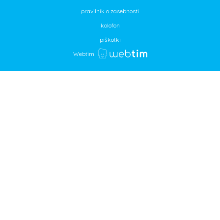
pravilnik o zasebnosti
kolofon
piškotki
Webtim