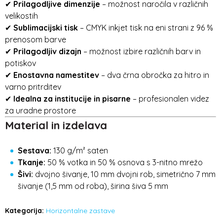
✔
Prilagodljive dimenzije
– možnost naročila v različnih
velikostih
✔
Sublimacijski tisk
– CMYK inkjet tisk na eni strani z 96 %
prenosom barve
✔
Prilagodljiv dizajn
– možnost izbire različnih barv in
potiskov
✔
Enostavna namestitev
– dva črna obročka za hitro in
varno pritrditev
✔
Idealna za institucije in pisarne
– profesionalen videz
za uradne prostore
Material in izdelava
Sestava:
130 g/m² saten
Tkanje:
50 % votka in 50 % osnova s 3-nitno mrežo
Šivi:
dvojno šivanje, 10 mm dvojni rob, simetrično 7 mm
šivanje (1,5 mm od roba), širina šiva 5 mm
Kategorija:
Horizontalne zastave