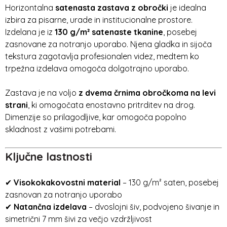
Horizontalna
satenasta zastava z obročki
je idealna
izbira za pisarne, urade in institucionalne prostore.
Izdelana je iz
130 g/m² satenaste tkanine
, posebej
zasnovane za notranjo uporabo. Njena gladka in sijoča
tekstura zagotavlja profesionalen videz, medtem ko
trpežna izdelava omogoča dolgotrajno uporabo.
Zastava je na voljo
z dvema črnima obročkoma na levi
strani
, ki omogočata enostavno pritrditev na drog.
Dimenzije so prilagodljive, kar omogoča popolno
skladnost z vašimi potrebami.
Ključne lastnosti
✔
Visokokakovostni material
– 130 g/m² saten, posebej
zasnovan za notranjo uporabo
✔
Natančna izdelava
– dvoslojni šiv, podvojeno šivanje in
simetrični 7 mm šivi za večjo vzdržljivost