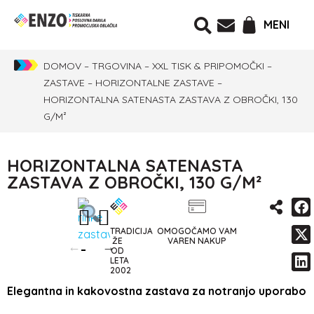
MENI
DOMOV
–
TRGOVINA
–
XXL TISK & PRIPOMOČKI
–
ZASTAVE
–
HORIZONTALNE ZASTAVE
–
HORIZONTALNA SATENASTA ZASTAVA Z OBROČKI, 130
G/M²
HORIZONTALNA SATENASTA
ZASTAVA Z OBROČKI, 130 G/M²
TRADICIJA
OMOGOČAMO VAM
ŽE
VAREN NAKUP
OD
LETA
2002
Elegantna in kakovostna zastava za notranjo uporabo