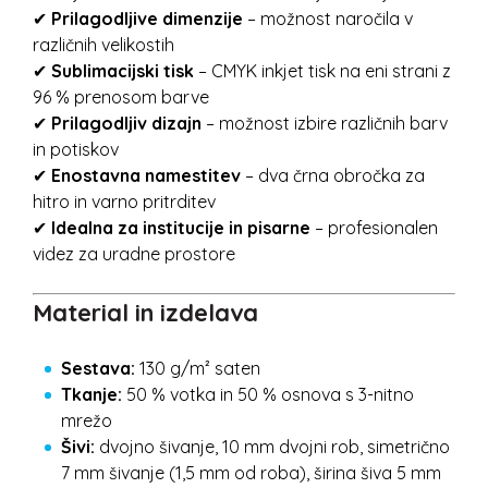
✔
Prilagodljive dimenzije
– možnost naročila v
različnih velikostih
✔
Sublimacijski tisk
– CMYK inkjet tisk na eni strani z
96 % prenosom barve
✔
Prilagodljiv dizajn
– možnost izbire različnih barv
in potiskov
✔
Enostavna namestitev
– dva črna obročka za
hitro in varno pritrditev
✔
Idealna za institucije in pisarne
– profesionalen
videz za uradne prostore
Material in izdelava
Sestava:
130 g/m² saten
Tkanje:
50 % votka in 50 % osnova s 3-nitno
mrežo
Šivi:
dvojno šivanje, 10 mm dvojni rob, simetrično
7 mm šivanje (1,5 mm od roba), širina šiva 5 mm