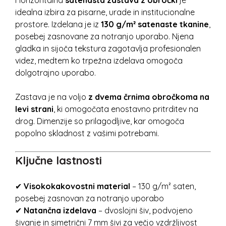
Horizontalna
satenasta zastava z obročki
je
idealna izbira za pisarne, urade in institucionalne
prostore. Izdelana je iz
130 g/m² satenaste tkanine
,
posebej zasnovane za notranjo uporabo. Njena
gladka in sijoča tekstura zagotavlja profesionalen
videz, medtem ko trpežna izdelava omogoča
dolgotrajno uporabo.
Zastava je na voljo
z dvema črnima obročkoma na
levi strani
, ki omogočata enostavno pritrditev na
drog. Dimenzije so prilagodljive, kar omogoča
popolno skladnost z vašimi potrebami.
Ključne lastnosti
✔
Visokokakovostni material
– 130 g/m² saten,
posebej zasnovan za notranjo uporabo
✔
Natančna izdelava
– dvoslojni šiv, podvojeno
šivanje in simetrični 7 mm šivi za večjo vzdržljivost