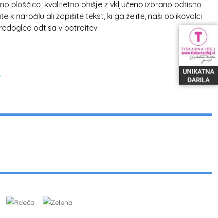
o ploščico, kvalitetno ohišje z vključeno izbrano odtisno
e k naročilu ali zapišite tekst, ki ga želite, naši oblikovalci
redogled odtisa v potrditev.
V