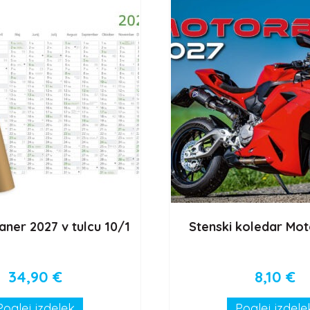
aner 2027 v tulcu 10/1
Stenski koledar Mot
34,90
€
8,10
€
Poglej izdelek
Poglej izdele