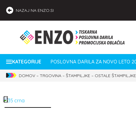
NAZAJ NA ENZO.SI
KATEGORIJE
POSLOVNA DARILA ZA NOVO LETO 2
DOMOV
–
TRGOVINA
–
ŠTAMPILJKE
–
OSTALE ŠTAMPILJKE