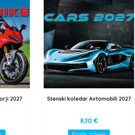
orji 2027
Stenski koledar Avtomobili 2027
8,10
€
k
Poglej izdelek