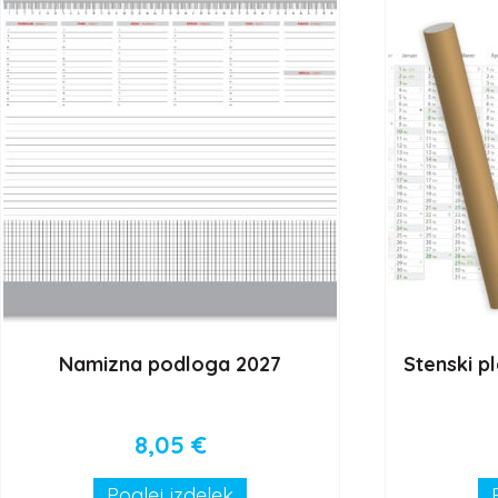
Namizna podloga 2027
Stenski pl
8,05
€
Poglej izdelek