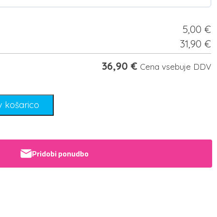
5,00
€
31,90
€
36,90
€
Cena vsebuje DDV
v košarico
Pridobi ponudbo