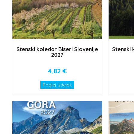
Stenski koledar Biseri Slovenije
Stenski
2027
4,82
€
Poglej izdelek