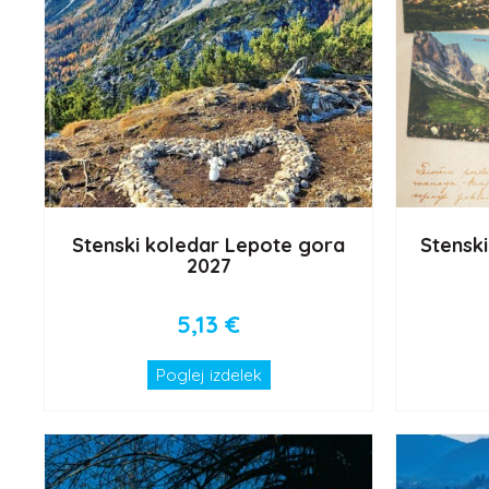
Stenski koledar Lepote gora
Stenski
2027
5,13
€
Poglej izdelek