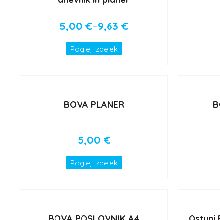
5,00
€
–
9,63
€
Poglej izdelek
BOVA PLANER
B
5,00
€
Poglej izdelek
BOVA POSLOVNIK A4
Ostuni 