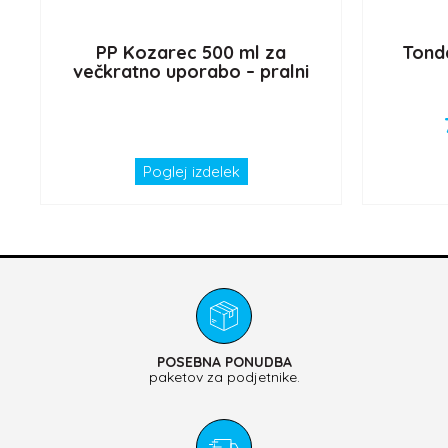
PP Kozarec 500 ml za
Tonda
večkratno uporabo – pralni
Poglej izdelek
POSEBNA PONUDBA
paketov za podjetnike.