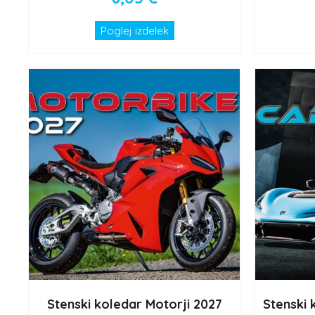
Poglej izdelek
Stenski koledar Motorji 2027
Stenski 