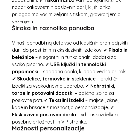
zaposlenim.
V Tiskarni Enzo
vam ponujamo širok
nabor kakovostnih poslovnih daril, ki jih lahko
prilagodimo vašim željam s tiskom, graviranjem ali
vezenjem.
Široka in raznolika ponudba
V naši ponudbi najdete vse od klasičnih promocijskih
daril do prestižnih in ekskluzivnih izdelkov: ✔
Pisala in
beležnice
– elegantni in funkcionalni dodatki za
vsako pisarno. ✔
USB ključki in tehnološki
pripomočki
– sodobna darila, ki bodo vedno pri roki.
✔
Skodelice, termovke in steklenice
– praktični
izdelki za vsakodnevno uporabo. ✔
Nahrbtniki,
torbe in potovalni dodatki
– odlična izbira za
poslovne poti. ✔
Tekstilni izdelki
– majice, jakne,
kape in brisače z možnostjo personalizacije. ✔
Ekskluzivna poslovna darila
– vrhunski izdelki za
posebne priložnosti in VIP stranke.
Možnosti personalizacije