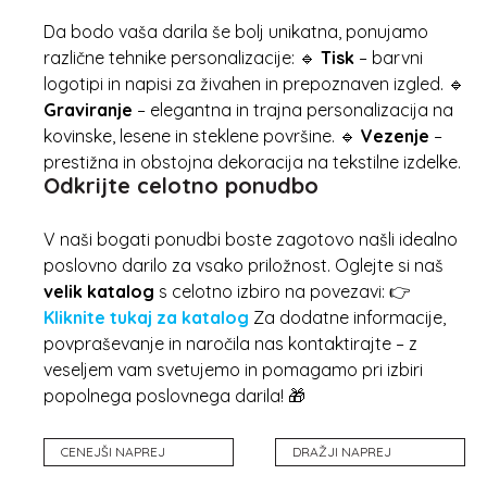
Da bodo vaša darila še bolj unikatna, ponujamo
različne tehnike personalizacije: 🔹
Tisk
– barvni
logotipi in napisi za živahen in prepoznaven izgled. 🔹
Graviranje
– elegantna in trajna personalizacija na
kovinske, lesene in steklene površine. 🔹
Vezenje
–
prestižna in obstojna dekoracija na tekstilne izdelke.
Odkrijte celotno ponudbo
V naši bogati ponudbi boste zagotovo našli idealno
poslovno darilo za vsako priložnost. Oglejte si naš
velik katalog
s celotno izbiro na povezavi: 👉
Kliknite tukaj za katalog
Za dodatne informacije,
povpraševanje in naročila nas kontaktirajte – z
veseljem vam svetujemo in pomagamo pri izbiri
popolnega poslovnega darila! 🎁
CENEJŠI NAPREJ
DRAŽJI NAPREJ