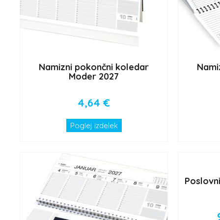
Namizni pokončni koledar
Namiz
Moder 2027
4,64
€
Poglej izdelek
Poslovni