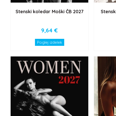
Stenski koledar Moški ČB 2027
Stensk
9,64
€
Poglej izdelek