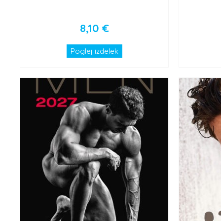
8,10
€
Poglej izdelek