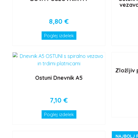
vezava,
8,80
€
Poglej izdelek
Zložljiv
Ostuni Dnevnik A5
7,10
€
Poglej izdelek
NAJBOLJ 