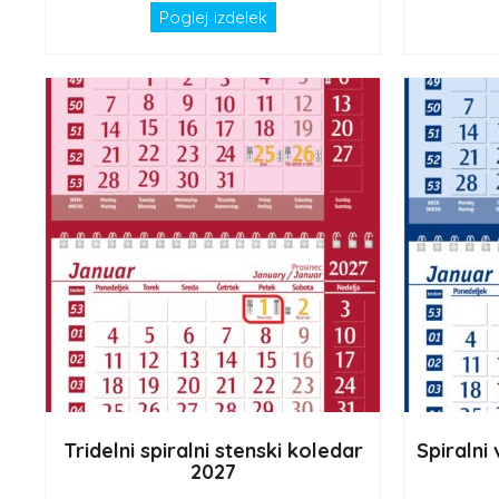
Poglej izdelek
Tridelni spiralni stenski koledar
Spiralni
2027