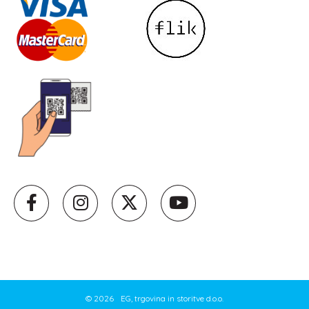
©
2026
EG, trgovina in storitve d.o.o.