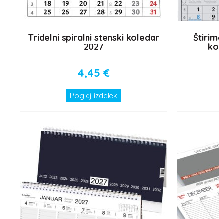
Tridelni spiralni stenski koledar
Štirim
2027
ko
4,45
€
Poglej izdelek