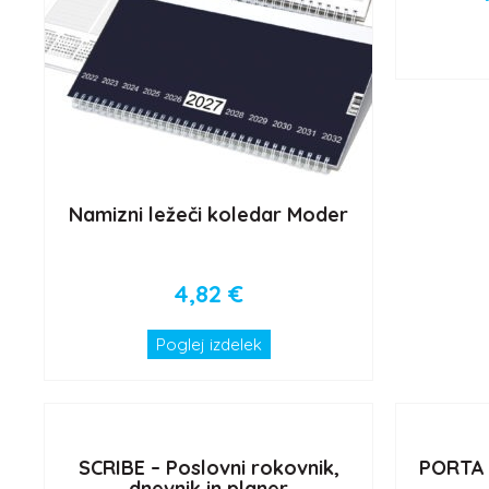
Namizni ležeči koledar Moder
4,82
€
Poglej izdelek
SCRIBE – Poslovni rokovnik,
PORTA –
dnevnik in planer