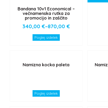
Bandana 10v1 Economical –
večnamenska rutka za
promocijo in zaščito
340,00
€
–
870,00
€
Poglej izdelek
Namizna kocka paleta
Namiz
Poglej izdelek