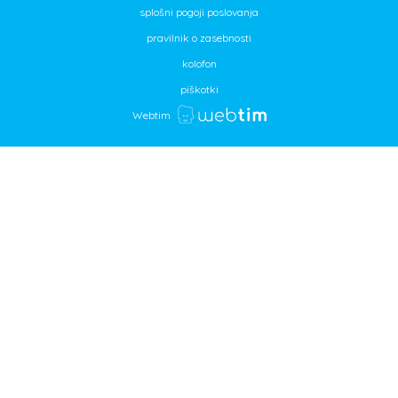
splošni pogoji poslovanja
pravilnik o zasebnosti
kolofon
piškotki
Webtim