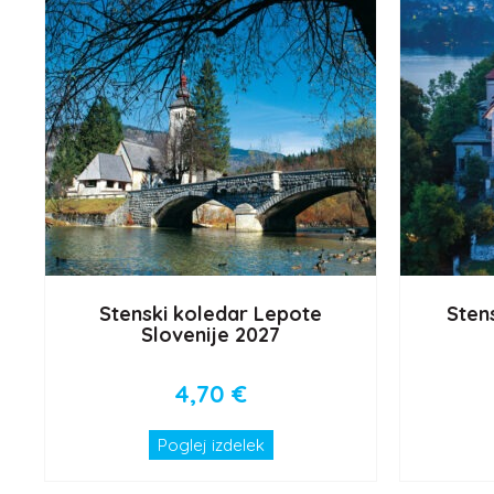
Stenski koledar Lepote
Sten
Slovenije 2027
4,70
€
Poglej izdelek