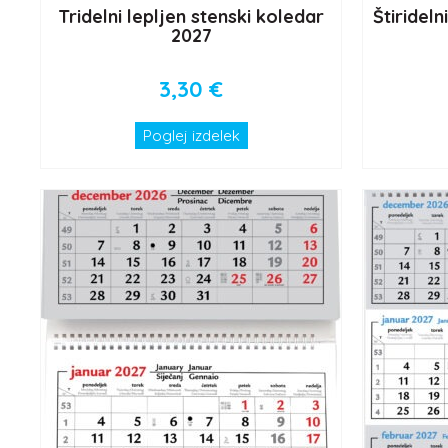
Tridelni lepljen stenski koledar
Štirideln
2027
3,30
€
Poglej izdelek