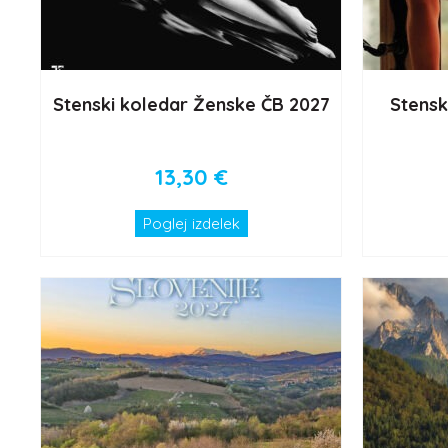
Stenski koledar Ženske ČB 2027
Stensk
13,30
€
Poglej izdelek