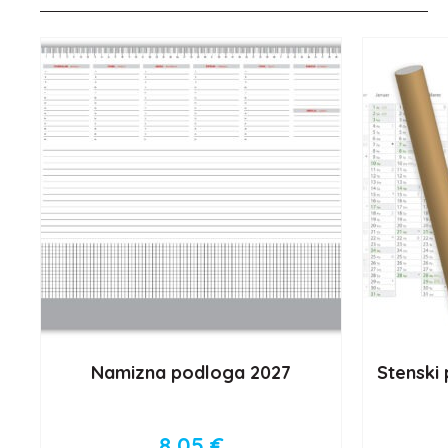
Namizna podloga 2027
Stenski 
8,05
€