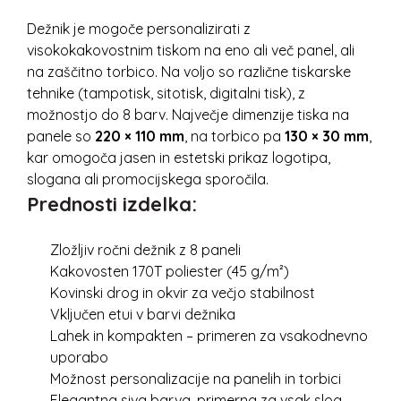
Dežnik je mogoče personalizirati z
visokokakovostnim tiskom na eno ali več panel, ali
na zaščitno torbico. Na voljo so različne tiskarske
tehnike (tampotisk, sitotisk, digitalni tisk), z
možnostjo do 8 barv. Največje dimenzije tiska na
panele so
220 × 110 mm
, na torbico pa
130 × 30 mm
,
kar omogoča jasen in estetski prikaz logotipa,
slogana ali promocijskega sporočila.
Prednosti izdelka:
Zložljiv ročni dežnik z 8 paneli
Kakovosten 170T poliester (45 g/m²)
Kovinski drog in okvir za večjo stabilnost
Vključen etui v barvi dežnika
Lahek in kompakten – primeren za vsakodnevno
uporabo
Možnost personalizacije na panelih in torbici
Elegantna siva barva, primerna za vsak slog