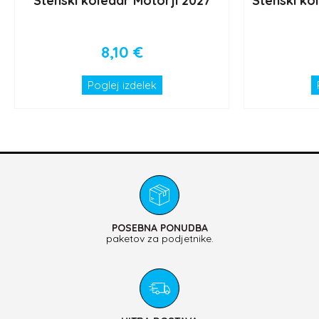
Stenski koledar Motorji 2027
Stenski ko
8,10
€
Poglej izdelek
POSEBNA PONUDBA
paketov za podjetnike.