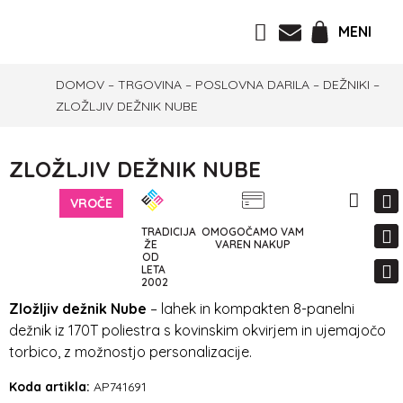
MENI
DOMOV
–
TRGOVINA
–
POSLOVNA DARILA
–
DEŽNIKI
–
ZLOŽLJIV DEŽNIK NUBE
ZLOŽLJIV DEŽNIK NUBE
VROČE
TRADICIJA
OMOGOČAMO VAM
ŽE
VAREN NAKUP
OD
LETA
2002
Zložljiv dežnik Nube
– lahek in kompakten 8-panelni
dežnik iz 170T poliestra s kovinskim okvirjem in ujemajočo
torbico, z možnostjo personalizacije.
Koda artikla:
AP741691