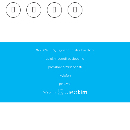
©
2026
EG, trgovina in storitve d.o.o.
splošni pogoji poslovanja
pravilnik o zasebnosti
kolofon
piškotki
Webtim