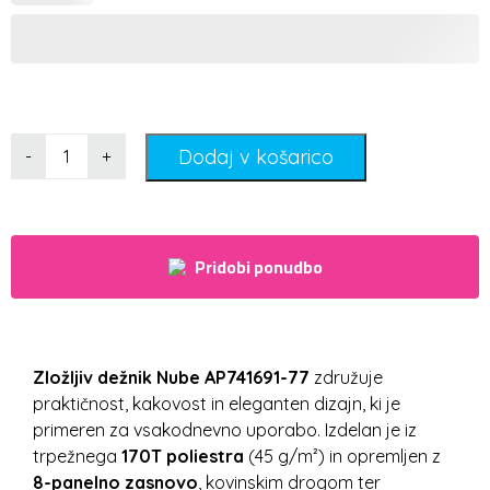
Dodaj v košarico
-
+
Pridobi ponudbo
Zložljiv dežnik Nube AP741691-77
združuje
praktičnost, kakovost in eleganten dizajn, ki je
primeren za vsakodnevno uporabo. Izdelan je iz
trpežnega
170T poliestra
(45 g/m²) in opremljen z
8-panelno zasnovo
, kovinskim drogom ter