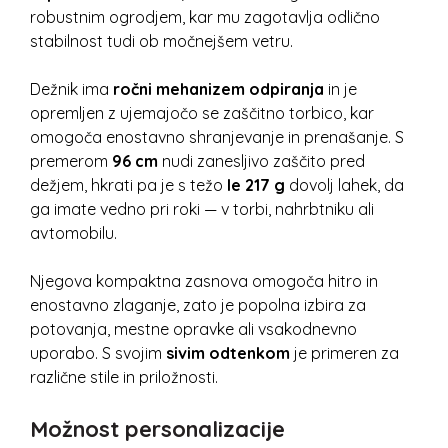
robustnim ogrodjem, kar mu zagotavlja odlično
stabilnost tudi ob močnejšem vetru.
Dežnik ima
ročni mehanizem odpiranja
in je
opremljen z ujemajočo se zaščitno torbico, kar
omogoča enostavno shranjevanje in prenašanje. S
premerom
96 cm
nudi zanesljivo zaščito pred
dežjem, hkrati pa je s težo
le 217 g
dovolj lahek, da
ga imate vedno pri roki — v torbi, nahrbtniku ali
avtomobilu.
Njegova kompaktna zasnova omogoča hitro in
enostavno zlaganje, zato je popolna izbira za
potovanja, mestne opravke ali vsakodnevno
uporabo. S svojim
sivim odtenkom
je primeren za
različne stile in priložnosti.
Možnost personalizacije