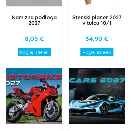
Namizna podloga
Stenski planer 2027
2027
v tulcu 10/1
8,05
€
34,90
€
Poglej izdelek
Poglej izdelek