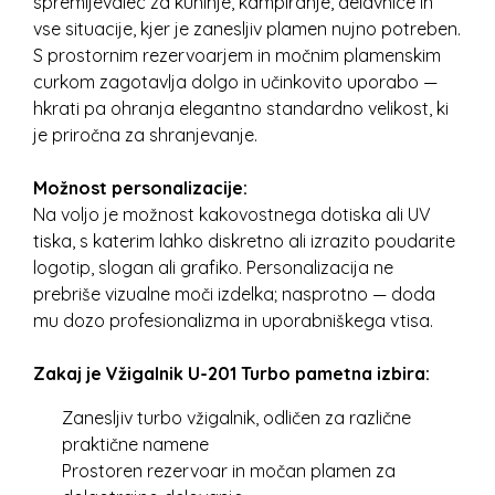
spremljevalec za kuhinje, kampiranje, delavnice in
vse situacije, kjer je zanesljiv plamen nujno potreben.
S prostornim rezervoarjem in močnim plamenskim
curkom zagotavlja dolgo in učinkovito uporabo —
hkrati pa ohranja elegantno standardno velikost, ki
je priročna za shranjevanje.
Možnost personalizacije:
Na voljo je možnost kakovostnega dotiska ali UV
tiska, s katerim lahko diskretno ali izrazito poudarite
logotip, slogan ali grafiko. Personalizacija ne
prebriše vizualne moči izdelka; nasprotno — doda
mu dozo profesionalizma in uporabniškega vtisa.
Zakaj je Vžigalnik U-201 Turbo pametna izbira:
Zanesljiv turbo vžigalnik, odličen za različne
praktične namene
Prostoren rezervoar in močan plamen za