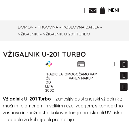
MENI
DOMOV
–
TRGOVINA
–
POSLOVNA DARILA
–
VŽIGALNIKI
–
VŽIGALNIK U-201 TURBO
VŽIGALNIK U-201 TURBO
TRADICIJA
OMOGOČAMO VAM
ŽE
VAREN NAKUP
OD
LETA
2002
Vžigalnik U-201 Turbo
– zanesljiv asistencijski vžigalnik z
močnim plamenom in velikim rezervoarjem, s kompaktno
zasnovo in možnostjo kakovostnega dotiska ali UV tiska
— popoln za kuhinjo ali promocijo.