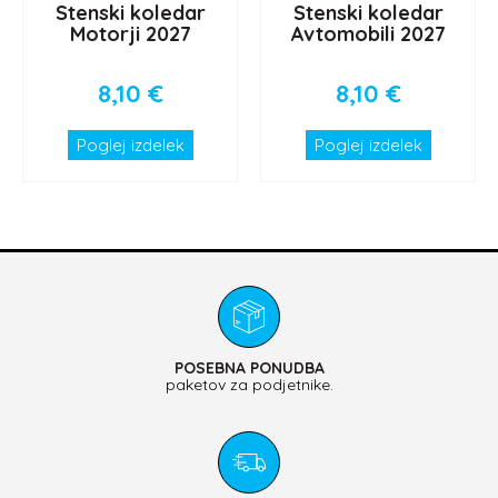
Stenski koledar
Stenski koledar
Motorji 2027
Avtomobili 2027
8,10
€
8,10
€
Poglej izdelek
Poglej izdelek
POSEBNA PONUDBA
paketov za podjetnike.