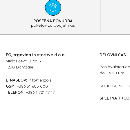
POSEBNA PONUDBA
paketov za podjetnike.
EG, trgovina in storitve d.o.o.
DELOVNI ČAS
Miklošičeva ulica 5
Poslovalnica o
1230 Domžale
do 16.00 ure.
E-NASLOV:
info@enzo.si
SOBOTA, NEDEL
GSM:
+386 51 605 000
TELEFON:
+386 1 721 17 17
SPLETNA TRGOV