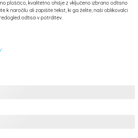
o ploščico, kvalitetno ohišje z vključeno izbrano odtisno
e k naročilu ali zapišite tekst, ki ga želite, naši oblikovalci
redogled odtisa v potrditev.
V