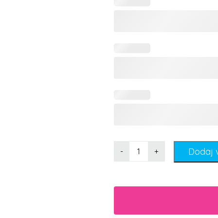
Dodaj 
-
+