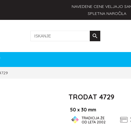
NAVEDENE CENE VELJAJO SA
SPLETNA NAROČILA
Search Button
Search
for:
7
4729
TRODAT 4729
50 x 30 mm
TRADICIJA ŽE
OD LETA 2002