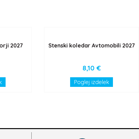
orji 2027
Stenski koledar Avtomobili 2027
8,10
€
k
Poglej izdelek