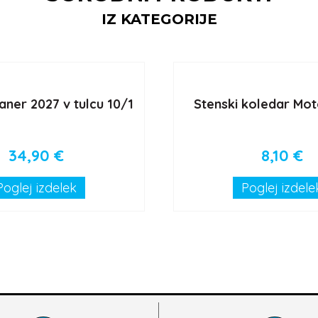
IZ KATEGORIJE
aner 2027 v tulcu 10/1
Stenski koledar Mot
34,90
€
8,10
€
Poglej izdelek
Poglej izdele