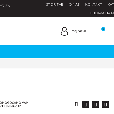
STORITVE
O NAS
KONTAKT
KAT
MO ZA
PRIJAVA NA 
0
moj racun
OMOGOČAMO VAM
VAREN NAKUP