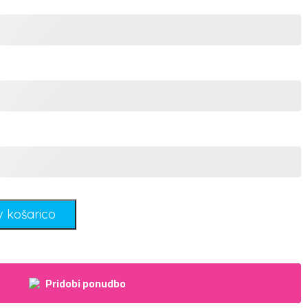
v košarico
Pridobi ponudbo