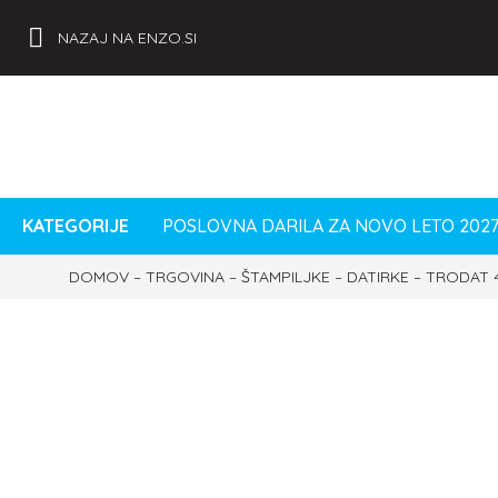
NAZAJ NA ENZO.SI
KATEGORIJE
POSLOVNA DARILA ZA NOVO LETO 202
DOMOV
–
TRGOVINA
–
ŠTAMPILJKE
–
DATIRKE
–
TRODAT 