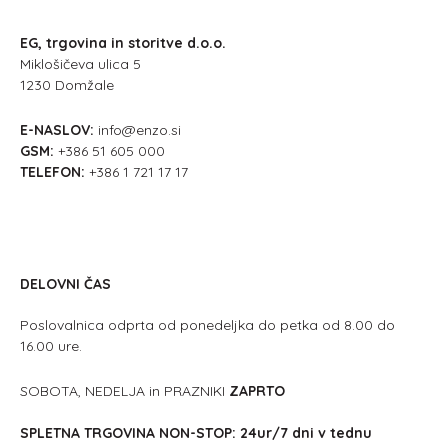
EG, trgovina in storitve d.o.o.
Miklošičeva ulica 5
1230 Domžale
E-NASLOV:
info@enzo.si
GSM:
+386 51 605 000
TELEFON:
+386 1 721 17 17
DELOVNI ČAS
Poslovalnica odprta od ponedeljka do petka od 8.00 do
16.00 ure.
SOBOTA, NEDELJA in PRAZNIKI
ZAPRTO
SPLETNA TRGOVINA NON-STOP: 24ur/7 dni v tednu