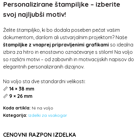
Personalizirane štampiljke – izberite
svoj najljubši motiv!
Želite štampiljko, ki bo dodala poseben pečat vašim
dokumentom, darilom ali ustvarjalnim projektom? Naše
štampiljke z vnaprej pripravljenimi grafikami
so idealna
izbira za hitro in enostavno označevanje s stilom! Na voljo
so različni motivi – od zabavnih in motivacijskih napisov do
elegantnih personaliziranih dizajnov.
Na voljo sta dve standardni velikosti:
📏
14 × 38 mm
📏
9 × 26 mm
Koda artikla:
Ni na voljo
Kategorija:
Izdelki za vsakogar
CENOVNI RAZPON IZDELKA