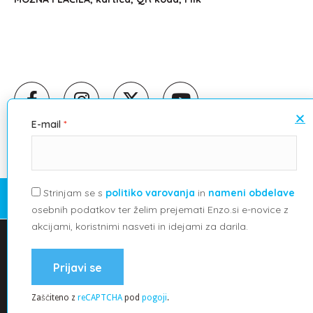
E-mail
Strinjam se s
politiko varovanja
in
nameni obdelave
©
2026
EG, trgovina in storitve d.o.o.
osebnih podatkov ter želim prejemati Enzo.si e-novice z
splošni pogoji poslovanja
akcijami, koristnimi nasveti in idejami za darila.
Uporabljamo piškotke, da vam zagotovimo najboljšo izkušnjo
pravilnik o zasebnosti
na naši spletni strani.
kolofon
Lahko izveste več o tem, katere piškotke uporabljamo ali jih
Prijavi se
izklopite.
piškotki
Close GDPR Cookie Banner
Zaščiteno z
reCAPTCHA
Webtim
pod
pogoji
.
Sprejmi
Nastavitve