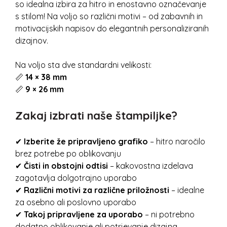
so idealna izbira za hitro in enostavno označevanje
s stilom! Na voljo so različni motivi – od zabavnih in
motivacijskih napisov do elegantnih personaliziranih
dizajnov.
Na voljo sta dve standardni velikosti:
📏
14 × 38 mm
📏
9 × 26 mm
Zakaj izbrati naše štampiljke?
✔
Izberite že pripravljeno grafiko
– hitro naročilo
brez potrebe po oblikovanju
✔
Čisti in obstojni odtisi
– kakovostna izdelava
zagotavlja dolgotrajno uporabo
✔
Različni motivi za različne priložnosti
– idealne
za osebno ali poslovno uporabo
✔
Takoj pripravljene za uporabo
– ni potrebno
dodatno oblikovanje ali potrjevanje dizajna