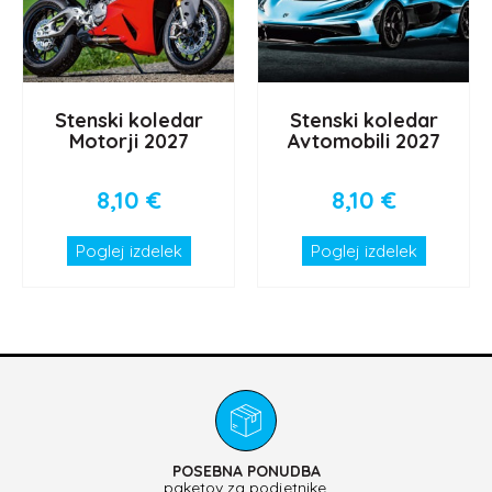
Stenski koledar
Stenski koledar
Motorji 2027
Avtomobili 2027
8,10
€
8,10
€
Poglej izdelek
Poglej izdelek
POSEBNA PONUDBA
paketov za podjetnike.