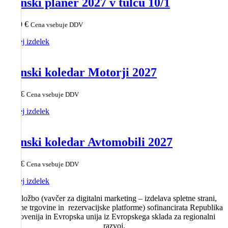
Stenski planer 2027 v tulcu 10/1
34,90
€
Cena vsebuje DDV
Poglej izdelek
Stenski koledar Motorji 2027
8,10
€
Cena vsebuje DDV
Poglej izdelek
Stenski koledar Avtomobili 2027
8,10
€
Cena vsebuje DDV
Poglej izdelek
Naložbo (vavčer za digitalni marketing – izdelava spletne strani,
spletne trgovine in rezervacijske platforme) sofinancirata Republika
Slovenija in Evropska unija iz Evropskega sklada za regionalni
razvoj.