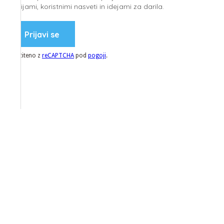
akcijami, koristnimi nasveti in idejami za darila.
Prijavi se
Zaščiteno z
reCAPTCHA
pod
pogoji
.