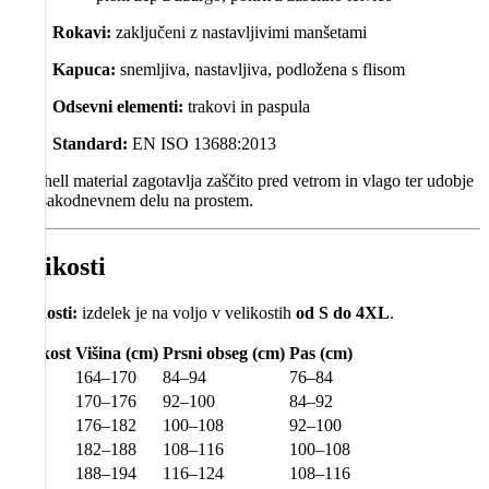
Rokavi:
zaključeni z nastavljivimi manšetami
Kapuca:
snemljiva, nastavljiva, podložena s flisom
Odsevni elementi:
trakovi in paspula
Standard:
EN ISO 13688:2013
Softshell material zagotavlja zaščito pred vetrom in vlago ter udobje
pri vsakodnevnem delu na prostem.
Velikosti
Velikosti:
izdelek je na voljo v velikostih
od S do 4XL
.
Velikost
Višina (cm)
Prsni obseg (cm)
Pas (cm)
S
164–170
84–94
76–84
M
170–176
92–100
84–92
L
176–182
100–108
92–100
XL
182–188
108–116
100–108
2XL
188–194
116–124
108–116