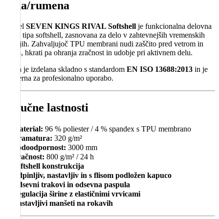
črna/rumena
Model
SEVEN KINGS RIVAL Softshell
je funkcionalna delovna
jakna tipa softshell, zasnovana za delo v zahtevnejših vremenskih
pogojih. Zahvaljujoč TPU membrani nudi zaščito pred vetrom in
vlago, hkrati pa ohranja zračnost in udobje pri aktivnem delu.
Jakna je izdelana skladno s standardom
EN ISO 13688:2013
in je
primerna za profesionalno uporabo.
Ključne lastnosti
✔
Material:
96 % poliester / 4 % spandex s TPU membrano
✔
Gramatura:
320 g/m²
✔
Vodoodpornost:
3000 mm
✔
Zračnost:
800 g/m² / 24 h
✔
Softshell konstrukcija
✔
Odpinljiv, nastavljiv in s flisom podložen kapuco
✔
Odsevni trakovi in odsevna paspula
✔
Regulacija širine z elastičnimi vrvicami
✔
Nastavljivi manšeti na rokavih