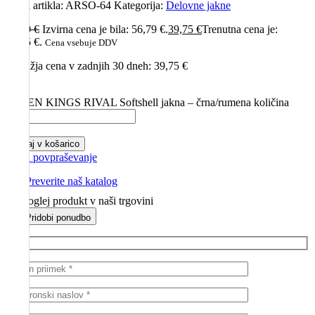
Koda artikla:
ARSO-64
Kategorija:
Delovne jakne
56,79
€
Izvirna cena je bila: 56,79 €.
39,75
€
Trenutna cena je:
39,75 €.
Cena vsebuje DDV
Najnižja cena v zadnjih 30 dneh:
39,75
€
-
SEVEN KINGS RIVAL Softshell jakna – črna/rumena količina
+
Dodaj v košarico
Pošlji povpraševanje
Preverite naš katalog
Poglej produkt v naši trgovini
Pridobi ponudbo