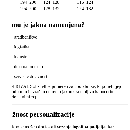
3XL
194–200
124–128
116–124
4XL
194–200
128–132
124–132
Komu je jakna namenjena?
gradbeništvo
logistika
industrija
delo na prostem
servisne dejavnosti
Model RIVAL Softshell je primeren za uporabnike, ki potrebujejo
vodoodporno in zračno delovno jakno s snemljivo kapuco in
funkcionalnimi žepi.
Možnost personalizacije
Na jakno je možen
dotisk ali vezenje logotipa podjetja
, kar