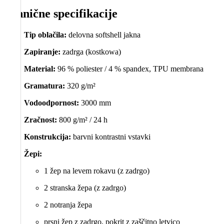
Tehnične specifikacije
Tip oblačila:
delovna softshell jakna
Zapiranje:
zadrga (kostkowa)
Material:
96 % poliester / 4 % spandex, TPU membrana
Gramatura:
320 g/m²
Vodoodpornost:
3000 mm
Zračnost:
800 g/m² / 24 h
Konstrukcija:
barvni kontrastni vstavki
Žepi:
1 žep na levem rokavu (z zadrgo)
2 stranska žepa (z zadrgo)
2 notranja žepa
prsni žep z zadrgo, pokrit z zaščitno letvico