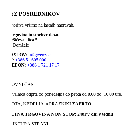
BREZ POSREDNIKOV
Vse storitve vršimo na lastnih napravah.
EG, trgovina in storitve d.o.o.
Miklošičeva ulica 5
1230 Domžale
E-NASLOV:
info@enzo.si
GSM:
+386 51 605 000
TELEFON:
+386 1 721 17 17
DELOVNI ČAS
Poslovalnica odprta od ponedeljka do petka od 8.00 do 16.00 ure.
SOBOTA, NEDELJA in PRAZNIKI
ZAPRTO
SPLETNA TRGOVINA NON-STOP: 24ur/7 dni v tednu
STRUKTURA STRANI