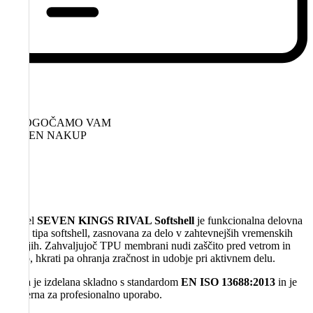
OMOGOČAMO VAM
VAREN NAKUP
Model
SEVEN KINGS RIVAL Softshell
je funkcionalna delovna
jakna tipa softshell, zasnovana za delo v zahtevnejših vremenskih
pogojih. Zahvaljujoč TPU membrani nudi zaščito pred vetrom in
vlago, hkrati pa ohranja zračnost in udobje pri aktivnem delu.
Jakna je izdelana skladno s standardom
EN ISO 13688:2013
in je
primerna za profesionalno uporabo.