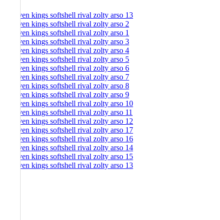
-
30%