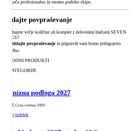
omogoča profesionalno in enotno podobo ekipe.
Oddajte povpraševanje
Potrebujete večje količine ali komplet z delovnimi hlačami SEVEN
KINGS?
👉
Oddajte povpraševanje
in pripravili vam bomo prilagojeno
ponudbo.
SORODNI PRODUKTI
IZ KATEGORIJE
Namizna podloga 2027
8,05
€
Cena vsebuje DDV
Poglej izdelek