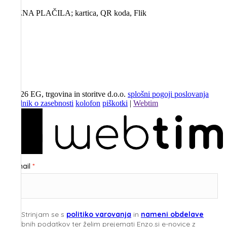
MOŽNA PLAČILA; kartica, QR koda, Flik
©
2026
EG, trgovina in storitve d.o.o.
splošni pogoji poslovanja
pravilnik o zasebnosti
kolofon
piškotki
|
Webtim
E-mail
Strinjam se s
politiko varovanja
in
nameni obdelave
osebnih podatkov ter želim prejemati Enzo.si e-novice z