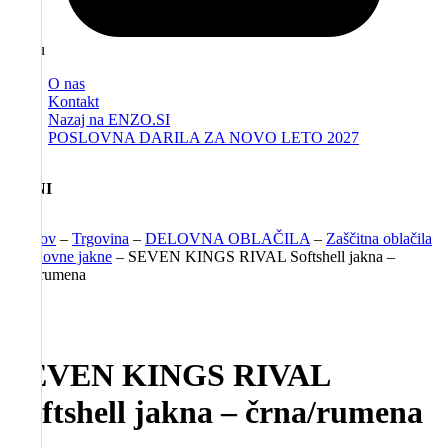
Menu
O nas
Kontakt
Nazaj na ENZO.SI
POSLOVNA DARILA ZA NOVO LETO 2027
MENI
Domov
–
Trgovina
–
DELOVNA OBLAČILA
–
Zaščitna oblačila
–
Delovne jakne
–
SEVEN KINGS RIVAL Softshell jakna –
črna/rumena
SEVEN KINGS RIVAL
Softshell jakna – črna/rumena