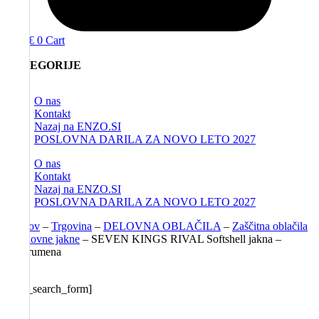
0,00
€
0
Cart
KATEGORIJE
O nas
Kontakt
Nazaj na ENZO.SI
POSLOVNA DARILA ZA NOVO LETO 2027
O nas
Kontakt
Nazaj na ENZO.SI
POSLOVNA DARILA ZA NOVO LETO 2027
Domov
–
Trgovina
–
DELOVNA OBLAČILA
–
Zaščitna oblačila
–
Delovne jakne
–
SEVEN KINGS RIVAL Softshell jakna –
črna/rumena
[aws_search_form]