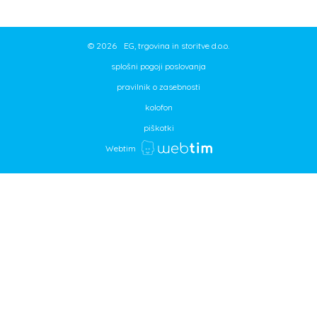
©
2026
EG, trgovina in storitve d.o.o.
splošni pogoji poslovanja
pravilnik o zasebnosti
kolofon
piškotki
Webtim