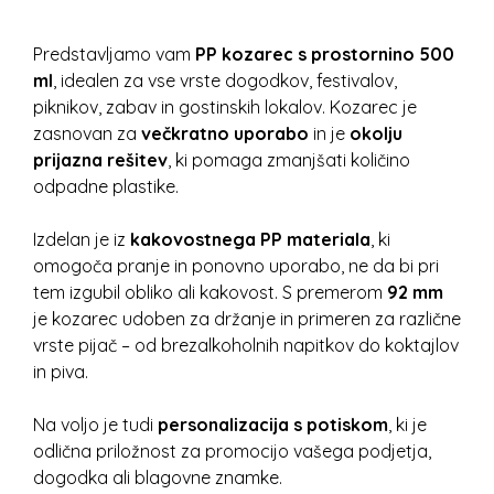
Predstavljamo vam
PP kozarec s prostornino 500
ml
, idealen za vse vrste dogodkov, festivalov,
piknikov, zabav in gostinskih lokalov. Kozarec je
zasnovan za
večkratno uporabo
in je
okolju
prijazna rešitev
, ki pomaga zmanjšati količino
odpadne plastike.
Izdelan je iz
kakovostnega PP materiala
, ki
omogoča pranje in ponovno uporabo, ne da bi pri
tem izgubil obliko ali kakovost. S premerom
92 mm
je kozarec udoben za držanje in primeren za različne
vrste pijač – od brezalkoholnih napitkov do koktajlov
in piva.
Na voljo je tudi
personalizacija s potiskom
, ki je
odlična priložnost za promocijo vašega podjetja,
dogodka ali blagovne znamke.