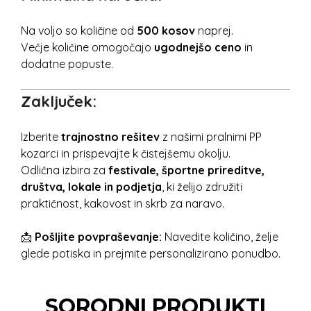
Na voljo so količine od
500 kosov
naprej.
Večje količine omogočajo
ugodnejšo ceno
in
dodatne popuste.
Zaključek:
Izberite
trajnostno rešitev
z našimi pralnimi PP
kozarci in prispevajte k čistejšemu okolju.
Odlična izbira za
festivale, športne prireditve,
društva, lokale in podjetja
, ki želijo združiti
praktičnost, kakovost in skrb za naravo.
📩
Pošljite povpraševanje:
Navedite količino, želje
glede potiska in prejmite personalizirano ponudbo.
SORODNI PRODUKTI