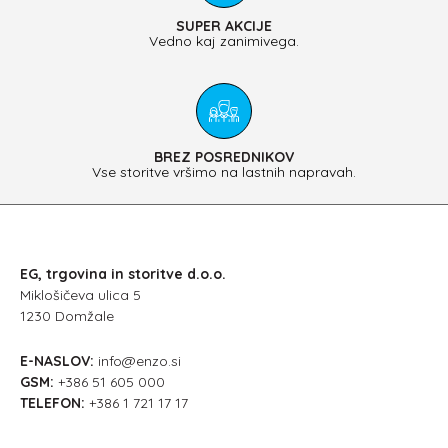
SUPER AKCIJE
Vedno kaj zanimivega.
BREZ POSREDNIKOV
Vse storitve vršimo na lastnih napravah.
EG, trgovina in storitve d.o.o.
Miklošičeva ulica 5
1230 Domžale
E-NASLOV:
info@enzo.si
GSM:
+386 51 605 000
TELEFON:
+386 1 721 17 17