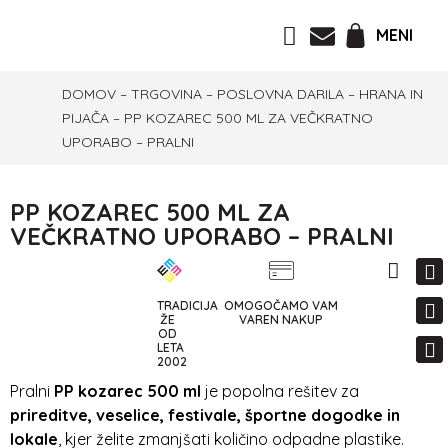
MENI
DOMOV
–
TRGOVINA
–
POSLOVNA DARILA
–
HRANA IN
PIJAČA
–
PP KOZAREC 500 ML ZA VEČKRATNO
UPORABO – PRALNI
PP KOZAREC 500 ML ZA
VEČKRATNO UPORABO – PRALNI
TRADICIJA
OMOGOČAMO VAM
ŽE
VAREN NAKUP
OD
LETA
2002
Pralni
PP kozarec 500 ml
je popolna rešitev za
prireditve, veselice, festivale, športne dogodke in
lokale
, kjer želite zmanjšati količino odpadne plastike.