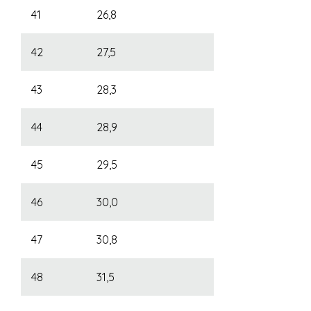
41
26,8
42
27,5
43
28,3
44
28,9
45
29,5
46
30,0
47
30,8
48
31,5