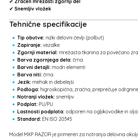
✔
Zračen mrežasti zgornji del
✔
Snemljiv vložek
Tehnične specifikacije
Tip obutve:
nizki delovni čevlji (polbut)
Zapiranje:
vezalke
Zgornji material:
mrežasta tkanina za povečano zr
Barva zgornjega dela:
črna
Barvni detajli:
modri elementi
Barva niti:
črna
Jezik:
mehak in debelejši
Podloga:
higroskopična, zračna, preprečuje odrgnine 
Notranji vložek:
snemljiv
Podplat:
PU/PU
Lastnosti podplata:
odporen na ogljikovodike in olja
Standard:
EN ISO 20345
Model MXP RAZOR je primeren za notranja delovna okolj