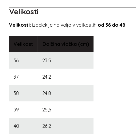
Velikosti
Velikosti:
izdelek je na voljo v velikostih
od 36 do 48
.
Velikost
Dolžina vložka (cm)
36
23,5
37
24,2
38
24,8
39
25,5
40
26,2