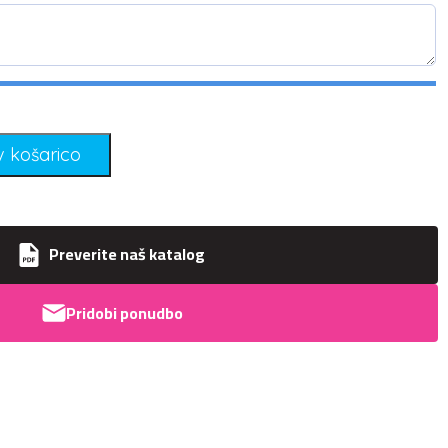
v košarico
Preverite naš katalog
Pridobi ponudbo