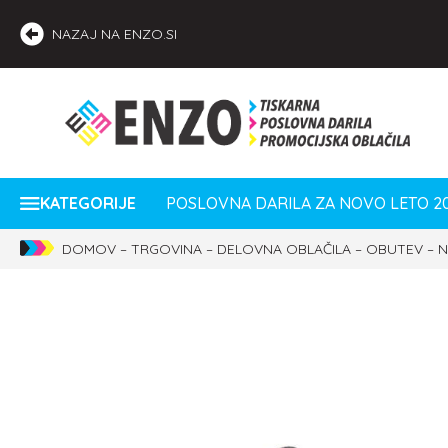
NAZAJ NA ENZO.SI
KATEGORIJE
POSLOVNA DARILA ZA NOVO LETO 2
DOMOV
–
TRGOVINA
–
DELOVNA OBLAČILA
–
OBUTEV
–
N