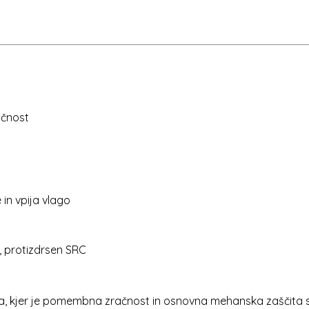
ačnost
in vpija vlago
, protizdrsen SRC
a, kjer je pomembna zračnost in osnovna mehanska zaščita 