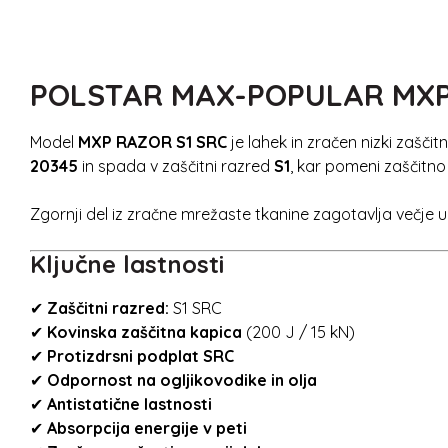
POLSTAR MAX-POPULAR MXP RAZ
Model
MXP RAZOR S1 SRC
je lahek in zračen nizki zaščit
20345
in spada v zaščitni razred
S1
, kar pomeni zaščitno 
Zgornji del iz zračne mrežaste tkanine zagotavlja večje u
Ključne lastnosti
✔
Zaščitni razred:
S1 SRC
✔
Kovinska zaščitna kapica
(200 J / 15 kN)
✔
Protizdrsni podplat SRC
✔
Odpornost na ogljikovodike in olja
✔
Antistatične lastnosti
✔
Absorpcija energije v peti