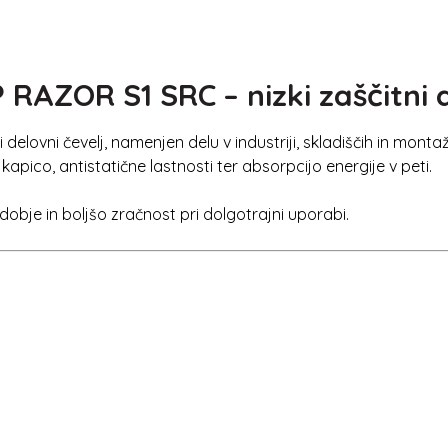
OR S1 SRC – nizki zaščitni de
ni delovni čevelj, namenjen delu v industriji, skladiščih in mon
kapico, antistatične lastnosti ter absorpcijo energije v peti.
dobje in boljšo zračnost pri dolgotrajni uporabi.