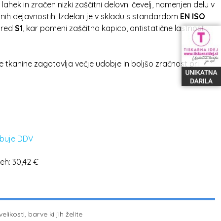
 lahek in zračen nizki zaščitni delovni čevelj, namenjen delu v
tažnih dejavnostih. Izdelan je v skladu s standardom
EN ISO
zred
S1
, kar pomeni zaščitno kapico, antistatične lastnosti
.
e tkanine zagotavlja večje udobje in boljšo zračnost pri
buje DDV
neh:
30,42
€
ikosti, barve ki jih želite