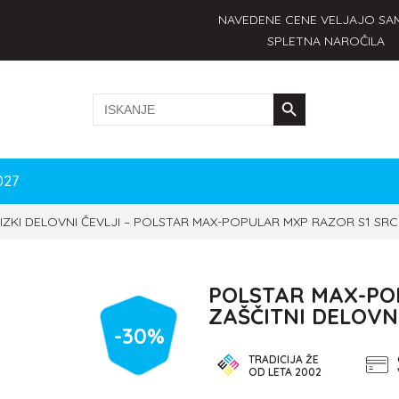
NAVEDENE CENE VELJAJO SA
SPLETNA NAROČILA
Search Button
Search
for:
027
IZKI DELOVNI ČEVLJI
–
POLSTAR MAX-POPULAR MXP RAZOR S1 SRC –
POLSTAR MAX-POP
ZAŠČITNI DELOVNI
-
30%
TRADICIJA ŽE
OD LETA 2002