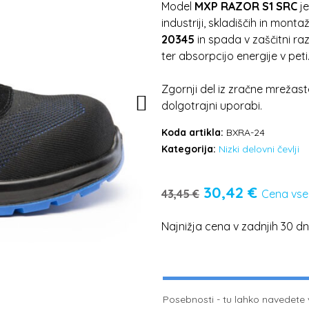
Model
MXP RAZOR S1 SRC
je
industriji, skladiščih in mon
20345
in spada v zaščitni ra
ter absorpcijo energije v peti
Zgornji del iz zračne mrežast
dolgotrajni uporabi.
Koda artikla:
BXRA-24
Kategorija:
Nizki delovni čevlji
30,42
€
43,45
€
Cena vse
Najnižja cena v zadnjih 30 d
Posebnosti - tu lahko navedete vel