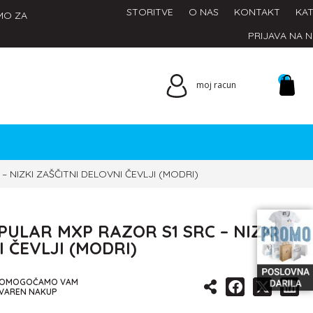
STORITVE
O NAS
KONTAKT
KAT
MO ZA
PRIJAVA NA 
0
moj racun
 NIZKI ZAŠČITNI DELOVNI ČEVLJI (MODRI)
ULAR MXP RAZOR S1 SRC – NIZKI
 ČEVLJI (MODRI)
OMOGOČAMO VAM
VAREN NAKUP