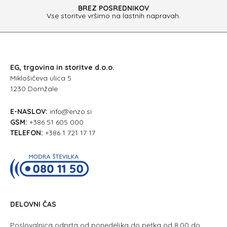
BREZ POSREDNIKOV
Vse storitve vršimo na lastnih napravah.
EG, trgovina in storitve d.o.o.
Miklošičeva ulica 5
1230 Domžale
E-NASLOV:
info@enzo.si
GSM:
+386 51 605 000
TELEFON:
+386 1 721 17 17
DELOVNI ČAS
Poslovalnica odprta od ponedeljka do petka od 8.00 do