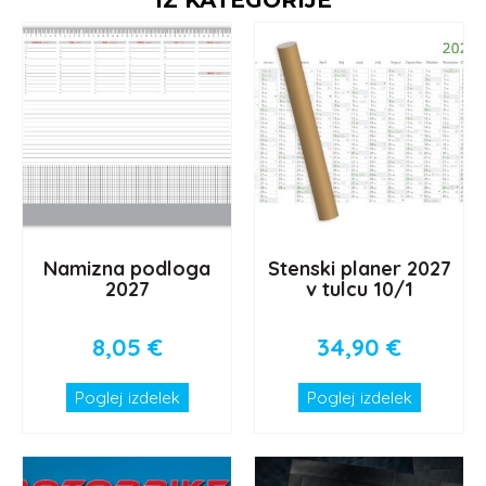
IZ KATEGORIJE
Namizna podloga
Stenski planer 2027
2027
v tulcu 10/1
8,05
€
34,90
€
Poglej izdelek
Poglej izdelek