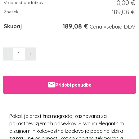
0,00
€
Vrednost dodatkov
189,08
€
Znesek:
189,08
€
Skupaj
Cena vsebuje DDV
-
+
Pridobi ponudbo
Pokal je prestižna nagrada, zasnovana za
počastitev izjemnih dosežkov. S svojim elegantnim
dizajnom in kakovostno izdelavo je popolna izbira
za različne priložnosti, kot so športna tekmovanja,