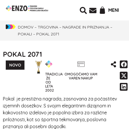
MENI
DOMOV
–
TRGOVINA
–
NAGRADE IN PRIZNANJA
–
POKALI
–
POKAL 2071
POKAL 2071
NOVO
TRADICIJA
OMOGOČAMO VAM
ŽE
VAREN NAKUP
OD
LETA
2002
Pokal je prestižna nagrada, zasnovana za počastitev
izjemnih dosežkov. S svojim elegantnim dizajnom in
kakovostno izdelavo je popolna izbira za različne
priložnosti, kot so športna tekmovanja, poslovna
priznanja ali posebni dogodki.