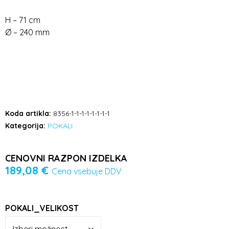
H – 71 cm
Ø – 240 mm
Koda artikla:
8356-1-1-1-1-1-1-1-1
Kategorija:
POKALI
CENOVNI RAZPON IZDELKA
189,08
€
Cena vsebuje DDV
POKALI_VELIKOST