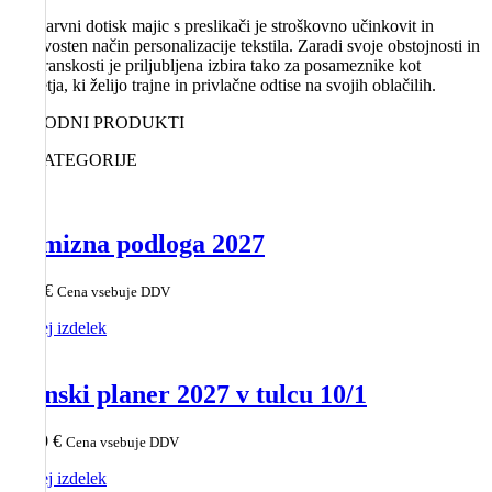
Enobarvni dotisk majic s preslikači je stroškovno učinkovit in
kakovosten način personalizacije tekstila. Zaradi svoje obstojnosti in
vsestranskosti je priljubljena izbira tako za posameznike kot
podjetja, ki želijo trajne in privlačne odtise na svojih oblačilih.
SORODNI PRODUKTI
IZ KATEGORIJE
Namizna podloga 2027
8,05
€
Cena vsebuje DDV
Poglej izdelek
Stenski planer 2027 v tulcu 10/1
34,90
€
Cena vsebuje DDV
Poglej izdelek