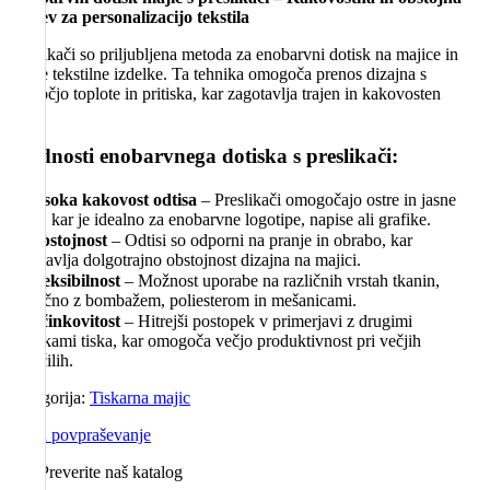
rešitev za personalizacijo tekstila
Preslikači so priljubljena metoda za enobarvni dotisk na majice in
druge tekstilne izdelke. Ta tehnika omogoča prenos dizajna s
pomočjo toplote in pritiska, kar zagotavlja trajen in kakovosten
odtis.
Prednosti enobarvnega dotiska s preslikači:
✔
Visoka kakovost odtisa
– Preslikači omogočajo ostre in jasne
linije, kar je idealno za enobarvne logotipe, napise ali grafike.
✔
Obstojnost
– Odtisi so odporni na pranje in obrabo, kar
zagotavlja dolgotrajno obstojnost dizajna na majici.
✔
Fleksibilnost
– Možnost uporabe na različnih vrstah tkanin,
vključno z bombažem, poliesterom in mešanicami.
✔
Učinkovitost
– Hitrejši postopek v primerjavi z drugimi
tehnikami tiska, kar omogoča večjo produktivnost pri večjih
naročilih.
Kategorija:
Tiskarna majic
Pošlji povpraševanje
Preverite naš katalog