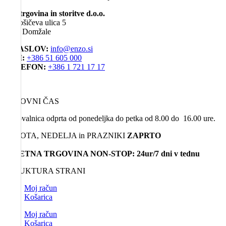
EG, trgovina in storitve d.o.o.
Miklošičeva ulica 5
1230 Domžale
E-NASLOV:
info@enzo.si
GSM:
+386 51 605 000
TELEFON:
+386 1 721 17 17
DELOVNI ČAS
Poslovalnica odprta od ponedeljka do petka od 8.00 do 16.00 ure.
SOBOTA, NEDELJA in PRAZNIKI
ZAPRTO
SPLETNA TRGOVINA NON-STOP: 24ur/7 dni v tednu
STRUKTURA STRANI
Moj račun
Košarica
Moj račun
Košarica