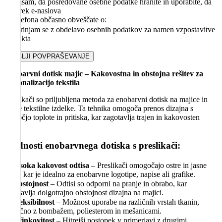
Soglašam, da posredovane osebne podatke hranite in uporabite, da
me prek e-naslova
ali telefona občasno obveščate o:
Strinjam se z obdelavo osebnih podatkov za namen vzpostavitve
kontakta
Enobarvni dotisk majic – Kakovostna in obstojna rešitev za
personalizacijo tekstila
Preslikači so priljubljena metoda za enobarvni dotisk na majice in
druge tekstilne izdelke. Ta tehnika omogoča prenos dizajna s
pomočjo toplote in pritiska, kar zagotavlja trajen in kakovosten
odtis.
Prednosti enobarvnega dotiska s preslikači:
✔
Visoka kakovost odtisa
– Preslikači omogočajo ostre in jasne
linije, kar je idealno za enobarvne logotipe, napise ali grafike.
✔
Obstojnost
– Odtisi so odporni na pranje in obrabo, kar
zagotavlja dolgotrajno obstojnost dizajna na majici.
✔
Fleksibilnost
– Možnost uporabe na različnih vrstah tkanin,
vključno z bombažem, poliesterom in mešanicami.
✔
Učinkovitost
– Hitrejši postopek v primerjavi z drugimi