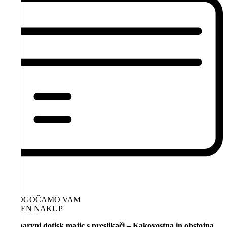
OMOGOČAMO VAM
VAREN NAKUP
Enobarvni dotisk majic s preslikači – Kakovostna in obstojna