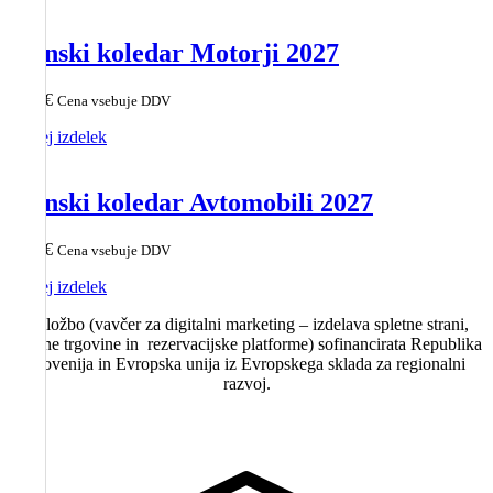
Stenski koledar Motorji 2027
8,10
€
Cena vsebuje DDV
Poglej izdelek
Stenski koledar Avtomobili 2027
8,10
€
Cena vsebuje DDV
Poglej izdelek
Naložbo (vavčer za digitalni marketing – izdelava spletne strani,
spletne trgovine in rezervacijske platforme) sofinancirata Republika
Slovenija in Evropska unija iz Evropskega sklada za regionalni
razvoj.