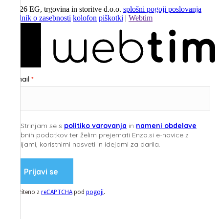
©
2026
EG, trgovina in storitve d.o.o.
splošni pogoji poslovanja
pravilnik o zasebnosti
kolofon
piškotki
|
Webtim
E-mail
Strinjam se s
politiko varovanja
in
nameni obdelave
osebnih podatkov ter želim prejemati Enzo.si e-novice z
akcijami, koristnimi nasveti in idejami za darila.
Prijavi se
Zaščiteno z
reCAPTCHA
pod
pogoji
.