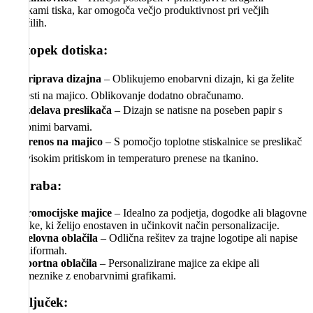
tehnikami tiska, kar omogoča večjo produktivnost pri večjih
naročilih.
Postopek dotiska:
1️⃣
Priprava dizajna
– Oblikujemo enobarvni dizajn, ki ga želite
prenesti na majico. Oblikovanje dodatno obračunamo.
2️⃣
Izdelava preslikača
– Dizajn se natisne na poseben papir s
posebnimi barvami.
3️⃣
Prenos na majico
– S pomočjo toplotne stiskalnice se preslikač
pod visokim pritiskom in temperaturo prenese na tkanino.
Uporaba:
📌
Promocijske majice
– Idealno za podjetja, dogodke ali blagovne
znamke, ki želijo enostaven in učinkovit način personalizacije.
📌
Delovna oblačila
– Odlična rešitev za trajne logotipe ali napise
na uniformah.
📌
Športna oblačila
– Personalizirane majice za ekipe ali
posameznike z enobarvnimi grafikami.
Zaključek: