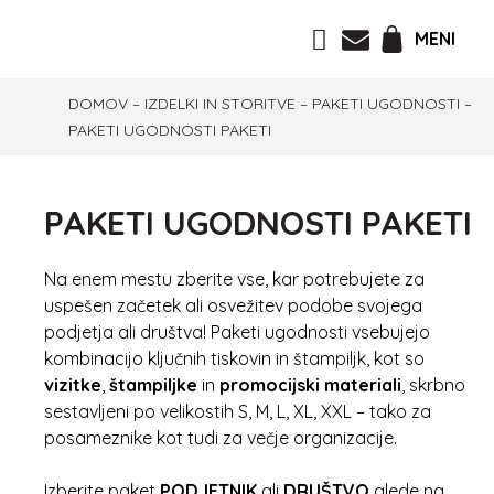
MENI
DOMOV
–
IZDELKI IN STORITVE
–
PAKETI UGODNOSTI
–
PAKETI UGODNOSTI PAKETI
PAKETI UGODNOSTI PAKETI
Na enem mestu zberite vse, kar potrebujete za
uspešen začetek ali osvežitev podobe svojega
podjetja ali društva! Paketi ugodnosti vsebujejo
kombinacijo ključnih tiskovin in štampiljk, kot so
vizitke
,
štampiljke
in
promocijski materiali
, skrbno
sestavljeni po velikostih S, M, L, XL, XXL – tako za
posameznike kot tudi za večje organizacije.
Izberite paket
PODJETNIK
ali
DRUŠTVO
glede na