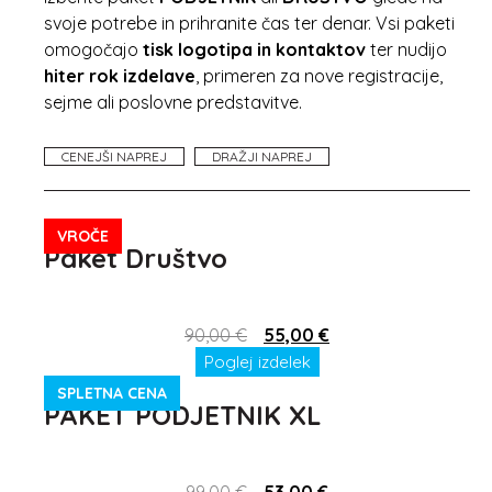
svoje potrebe in prihranite čas ter denar. Vsi paketi
omogočajo
tisk logotipa in kontaktov
ter nudijo
hiter rok izdelave
, primeren za nove registracije,
sejme ali poslovne predstavitve.
CENEJŠI NAPREJ
DRAŽJI NAPREJ
VROČE
Paket Društvo
90,00
€
55,00
€
Poglej izdelek
SPLETNA CENA
PAKET PODJETNIK XL