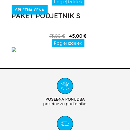
Poglej izdelek
SPLETNA CENA
PAKET PODJETNIK S
73,00
€
45,00
€
Poglej izdelek
POSEBNA PONUDBA
paketov za podjetnike.