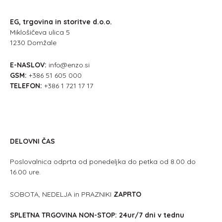
EG, trgovina in storitve d.o.o.
Miklošičeva ulica 5
1230 Domžale
E-NASLOV:
info@enzo.si
GSM:
+386 51 605 000
TELEFON:
+386 1 721 17 17
DELOVNI ČAS
Poslovalnica odprta od ponedeljka do petka od 8.00 do
16.00 ure.
SOBOTA, NEDELJA in PRAZNIKI
ZAPRTO
SPLETNA TRGOVINA NON-STOP: 24ur/7 dni v tednu