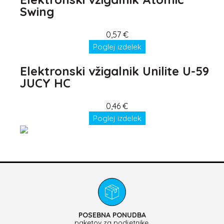
Swing
0,57
€
Poglej izdelek
Elektronski vžigalnik Unilite U-59
JUCY HC
0,46
€
Poglej izdelek
POSEBNA PONUDBA
paketov za podjetnike.