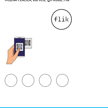
MOŽNA PLAČILA; kartica, QR koda, Flik