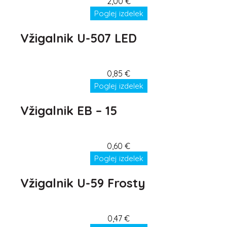
2,00
€
Poglej izdelek
Vžigalnik U-507 LED
0,85
€
Poglej izdelek
Vžigalnik EB – 15
0,60
€
Poglej izdelek
Vžigalnik U-59 Frosty
0,47
€