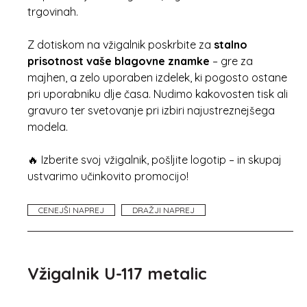
trgovinah.
Z dotiskom na vžigalnik poskrbite za
stalno
prisotnost vaše blagovne znamke
– gre za
majhen, a zelo uporaben izdelek, ki pogosto ostane
pri uporabniku dlje časa. Nudimo kakovosten tisk ali
gravuro ter svetovanje pri izbiri najustreznejšega
modela.
🔥 Izberite svoj vžigalnik, pošljite logotip – in skupaj
ustvarimo učinkovito promocijo!
CENEJŠI NAPREJ
DRAŽJI NAPREJ
Vžigalnik U-117 metalic