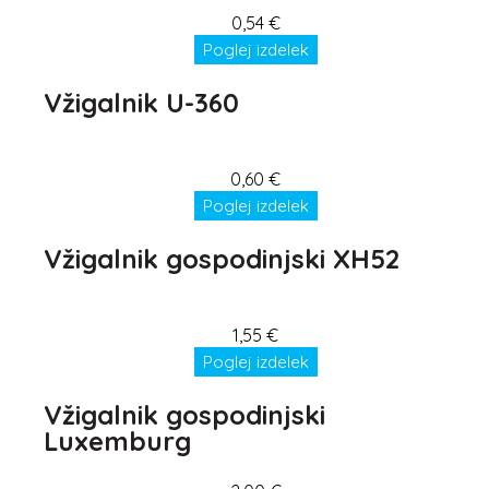
0,54
€
Poglej izdelek
Vžigalnik U-360
0,60
€
Poglej izdelek
Vžigalnik gospodinjski XH52
1,55
€
Poglej izdelek
Vžigalnik gospodinjski
Luxemburg