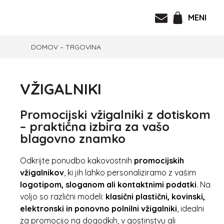
MENI
DOMOV
–
TRGOVINA
VŽIGALNIKI
Promocijski vžigalniki z dotiskom
– praktična izbira za vašo
blagovno znamko
Odkrijte ponudbo kakovostnih
promocijskih
vžigalnikov
, ki jih lahko personaliziramo z vašim
logotipom, sloganom ali kontaktnimi podatki
. Na
voljo so različni modeli:
klasični plastični, kovinski,
elektronski in ponovno polnilni vžigalniki
, idealni
za promocijo na dogodkih, v gostinstvu ali