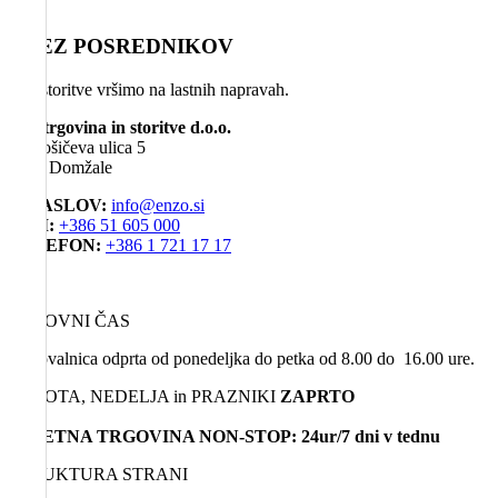
BREZ POSREDNIKOV
Vse storitve vršimo na lastnih napravah.
EG, trgovina in storitve d.o.o.
Miklošičeva ulica 5
1230 Domžale
E-NASLOV:
info@enzo.si
GSM:
+386 51 605 000
TELEFON:
+386 1 721 17 17
DELOVNI ČAS
Poslovalnica odprta od ponedeljka do petka od 8.00 do 16.00 ure.
SOBOTA, NEDELJA in PRAZNIKI
ZAPRTO
SPLETNA TRGOVINA NON-STOP: 24ur/7 dni v tednu
STRUKTURA STRANI