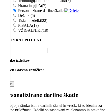
Tehnologija in mobilni dodatki
(5)
Hrana in pijača
(7)
Personalizirane darilne škatle
Dežniki
(5)
Tiskani izdelki
(22)
PISALA
(18)
VŽIGALNIKI
(18)
FILTRIRAJ PO CENI
Oznake izdelkov
Izdelek Barvna različica:
Reset
Personalizirane darilne škatle
Na voljo je široka izbira darilnih škatel in vrečk, ki so idealne za
različne priložnosti. Izdelki so zasnovani za elegantno in praktično