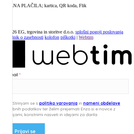
MOŽNA PLAČILA; kartica, QR koda, Flik
©
2026
EG, trgovina in storitve d.o.o.
splošni pogoji poslovanja
pravilnik o zasebnosti
kolofon
piškotki
|
Webtim
E-mail
Strinjam se s
politiko varovanja
in
nameni obdelave
osebnih podatkov ter želim prejemati Enzo.si e-novice z
akcijami, koristnimi nasveti in idejami za darila.
Prijavi se