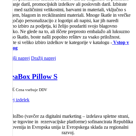
pakiranje daril, promocijskih izdelkov ali poslovnih daril. Izbirate
lahko med različnimi velikostmi, barvami in materiali, vključno s
papirjem, blagom in recikliranimi materiali. Mnoge škatle in vrečke
omogočajo personalizacijo z logotipi ali napisi, kar jih naredi
odlično izbiro za podjetja, ki želijo poudariti svojo blagovno
znamko. Ne glede na to, ali iščete preprosto embalažo ali luksuzno
darilno škatlo, boste našli popolno rešitev za vsako priložnost.
Oglejte si veliko izbiro izdelkov te kategorije v katalogu -
Vstop v
katalog
Cenejši naprej
Dražji naprej
CreaBox Pillow S
1,34
€
Cena vsebuje DDV
Poglej izdelek
Naložbo (vavčer za digitalni marketing – izdelava spletne strani,
spletne trgovine in rezervacijske platforme) sofinancirata Republika
Slovenija in Evropska unija iz Evropskega sklada za regionalni
razvoj.