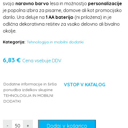
svojo
naravno barvo
lesa in možnostjo
personalizacije
je popolna izbira za pisarne, domove ali kot promocijsko
darilo. Ura deluje na
1 AA baterijo
(ni priložena) in je
odlična dekorativna rešitev za vsako delovno ali bivalno
okolje.
Kategorija:
Tehnologija in mobilni dodatki
6,83
€
Cena vsebuje DDV
Dodatne informacije in širša
VSTOP V KATALOG
ponudba izdelkov skupine
TEHNOLOGIJA IN MOBILNI
DODATKI
Dodaj v košarico
-
+