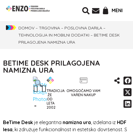
MENI
DOMOV
–
TRGOVINA
–
POSLOVNA DARILA
–
TEHNOLOGIJA IN MOBILNI DODATKI
–
BETIME DESK
PRILAGOJENA NAMIZNA URA
BETIME DESK PRILAGOJENA
NAMIZNA URA
TRADICIJA
OMOGOČAMO VAM
ŽE
VAREN NAKUP
OD
LETA
2002
BeTime Desk
je elegantna
namizna ura
, izdelana iz
HDF
lesa
, ki združuje funkcionalnost in estetsko dovršenost. S