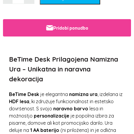
Pridobi ponudbo
BeTime Desk Prilagojena Namizna
Ura – Unikatna in naravna
dekoracija
BeTime Desk
je elegantna
namizna ura
, izdelana iz
HDF lesa
, ki združuje funkcionalnost in estetsko
dovršenost. S svojo
naravno barvo
lesa in
možnostjo
personalizacije
je popolna izbira za
pisarne, domove ali kot promocijsko darilo. Ura
deluje na
1 AA baterijo
(ni priložena) in je odlična