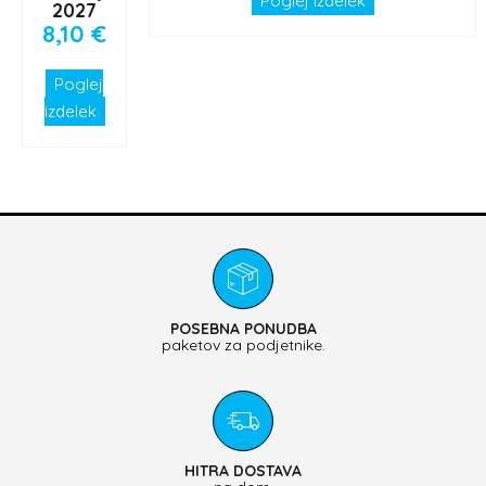
Poglej izdelek
2027
8,10
€
Poglej
izdelek
POSEBNA PONUDBA
paketov za podjetnike.
HITRA DOSTAVA