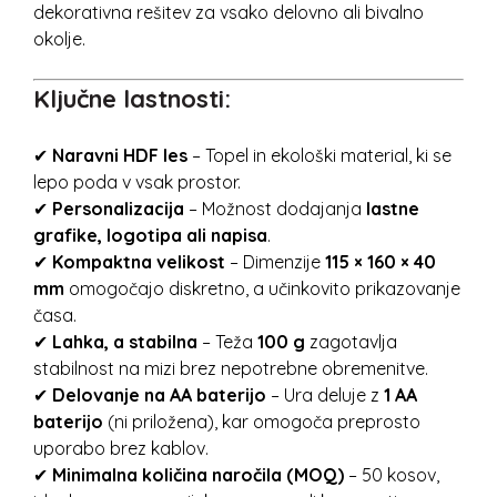
dekorativna rešitev za vsako delovno ali bivalno
okolje.
Ključne lastnosti:
✔
Naravni HDF les
– Topel in ekološki material, ki se
lepo poda v vsak prostor.
✔
Personalizacija
– Možnost dodajanja
lastne
grafike, logotipa ali napisa
.
✔
Kompaktna velikost
– Dimenzije
115 × 160 × 40
mm
omogočajo diskretno, a učinkovito prikazovanje
časa.
✔
Lahka, a stabilna
– Teža
100 g
zagotavlja
stabilnost na mizi brez nepotrebne obremenitve.
✔
Delovanje na AA baterijo
– Ura deluje z
1 AA
baterijo
(ni priložena), kar omogoča preprosto
uporabo brez kablov.
✔
Minimalna količina naročila (MOQ)
– 50 kosov,