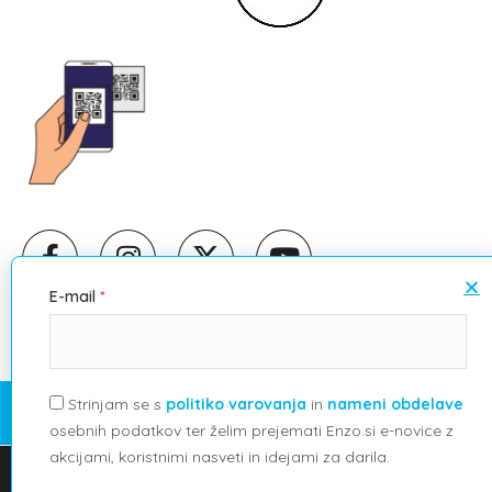
E-mail
Strinjam se s
politiko varovanja
in
nameni obdelave
©
2026
EG, trgovina in storitve d.o.o.
osebnih podatkov ter želim prejemati Enzo.si e-novice z
splošni pogoji poslovanja
akcijami, koristnimi nasveti in idejami za darila.
Uporabljamo piškotke, da vam zagotovimo najboljšo izkušnjo
pravilnik o zasebnosti
na naši spletni strani.